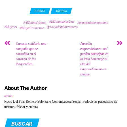
Category
Cultura
Turismo
#ElTolimaNosUne
Tags
#AlTolimaVamos
#entretenimientotolima
#Mujeres
@rociodelpilarromero
#MujerTolimense
Canasto solidario una
Atención
campaña que se
emprendedores: así
consolida en el
pueden participar en
corazón de los
la feria homenaje al
ibaguereños
Día del
Emprendimiento en
Ibaguè
About The Author
admin
Rocio Del Pilar Romero Solorzano Comunicadora Social -Periodistas periodismo de
turismo- folclor y cultura.
BUSCAR