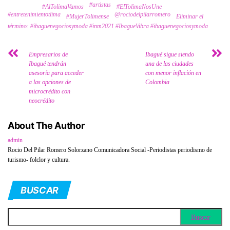
#artistas
Tags
#AlTolimaVamos
#ElTolimaNosUne
#entretenimientotlima
@rociodelpilarromero
#MujerTolimense
Eliminar el
término: #ibaguenegociosymoda #inm2021 #IbagueVibra #ibaguenegociosymoda
Empresarios de
Ibagué sigue siendo
Ibagué tendrán
una de las ciudades
asesoría para acceder
con menor inflación en
a las opciones de
Colombia
microcrédito con
neocrédito
About The Author
admin
Rocio Del Pilar Romero Solorzano Comunicadora Social -Periodistas periodismo de
turismo- folclor y cultura.
BUSCAR