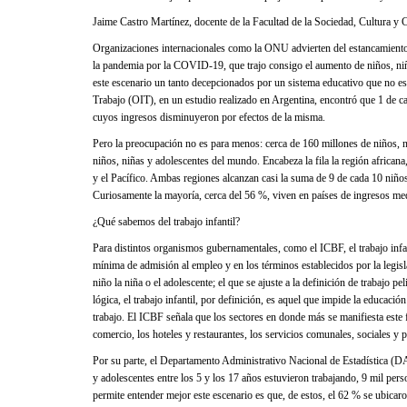
Jaime Castro Martínez, docente de la Facultad de la Sociedad, Cultura y C
Organizaciones internacionales como la ONU advierten del estancamiento en
la pandemia por la COVID-19, que trajo consigo el aumento de niños, niñ
este escenario un tanto decepcionados por un sistema educativo que no es
Trabajo (OIT), en un estudio realizado en Argentina, encontró que 1 de ca
cuyos ingresos disminuyeron por efectos de la misma.
Pero la preocupación no es para menos: cerca de 160 millones de niños, niñ
niños, niñas y adolescentes del mundo. Encabeza la fila la región africana
y el Pacífico. Ambas regiones alcanzan casi la suma de 9 de cada 10 niño
Curiosamente la mayoría, cerca del 56 %, viven en países de ingresos me
¿Qué sabemos del trabajo infantil?
Para distintos organismos gubernamentales, como el ICBF, el trabajo infan
mínima de admisión al empleo y en los términos establecidos por la legisl
niño la niña o el adolescente; el que se ajuste a la definición de trabajo 
lógica, el trabajo infantil, por definición, es aquel que impide la educaci
trabajo. El ICBF señala que los sectores en donde más se manifiesta este fen
comercio, los hoteles y restaurantes, los servicios comunales, sociales y 
Por su parte, el Departamento Administrativo Nacional de Estadística (DA
y adolescentes entre los 5 y los 17 años estuvieron trabajando, 9 mil pers
permite entender mejor este escenario es que, de estos, el 62 % se ubicaro