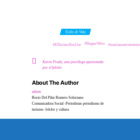
Category
Estilo de Vida
#IbagueVibra
Tags
#ElTurimoNosUne
#noticiasentretenimi
Karen Prada, una psicóloga apasionada
por el folclor
About The Author
admin
Rocio Del Pilar Romero Solorzano
Comunicadora Social -Periodistas periodismo de
turismo- folclor y cultura.