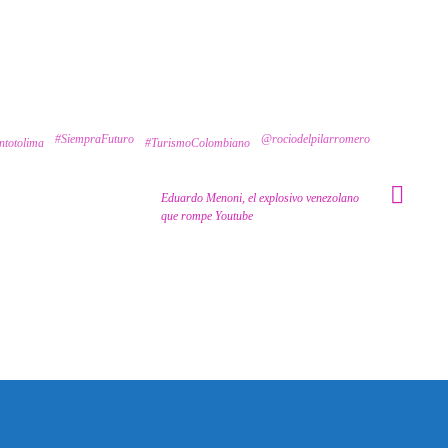
#SiempraFuturo
@rociodelpilarromero
entotolima
#TurismoColombiano
Eduardo Menoni, el explosivo venezolano
que rompe Youtube