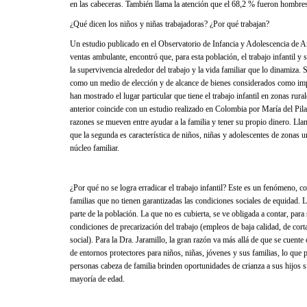
en las cabeceras. También llama la atención que el 68,2 % fueron hombres,
¿Qué dicen los niños y niñas trabajadoras? ¿Por qué trabajan?
Un estudio publicado en el Observatorio de Infancia y Adolescencia de A
ventas ambulante, encontró que, para esta población, el trabajo infantil y
la supervivencia alrededor del trabajo y la vida familiar que lo dinamiza. 
como un medio de elección y de alcance de bienes considerados como impo
han mostrado el lugar particular que tiene el trabajo infantil en zonas rur
anterior coincide con un estudio realizado en Colombia por María del Pilar
razones se mueven entre ayudar a la familia y tener su propio dinero. Ll
que la segunda es característica de niños, niñas y adolescentes de zonas 
núcleo familiar.
¿Por qué no se logra erradicar el trabajo infantil? Este es un fenómeno, c
familias que no tienen garantizadas las condiciones sociales de equidad.
parte de la población. La que no es cubierta, se ve obligada a contar, para
condiciones de precarización del trabajo (empleos de baja calidad, de corta 
social). Para la Dra. Jaramillo, la gran razón va más allá de que se cuente o
de entornos protectores para niños, niñas, jóvenes y sus familias, lo que 
personas cabeza de familia brinden oportunidades de crianza a sus hijos s
mayoría de edad.