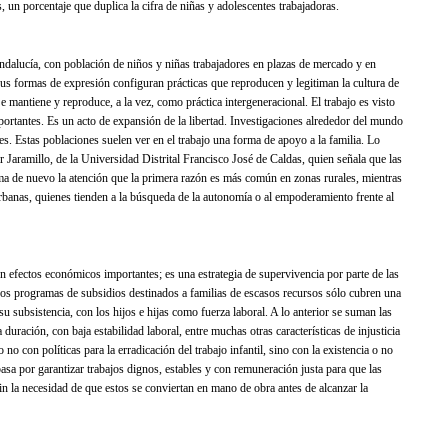
 un porcentaje que duplica la cifra de niñas y adolescentes trabajadoras.
ndalucía, con población de niños y niñas trabajadores en plazas de mercado y en
 sus formas de expresión configuran prácticas que reproducen y legitiman la cultura de
Se mantiene y reproduce, a la vez, como práctica intergeneracional. El trabajo es visto
rtantes. Es un acto de expansión de la libertad. Investigaciones alrededor del mundo
ales. Estas poblaciones suelen ver en el trabajo una forma de apoyo a la familia. Lo
 Jaramillo, de la Universidad Distrital Francisco José de Caldas, quien señala que las
ama de nuevo la atención que la primera razón es más común en zonas rurales, mientras
urbanas, quienes tienden a la búsqueda de la autonomía o al empoderamiento frente al
on efectos económicos importantes; es una estrategia de supervivencia por parte de las
 Los programas de subsidios destinados a familias de escasos recursos sólo cubren una
 su subsistencia, con los hijos e hijas como fuerza laboral. A lo anterior se suman las
duración, con baja estabilidad laboral, entre muchas otras características de injusticia
 no con políticas para la erradicación del trabajo infantil, sino con la existencia o no
pasa por garantizar trabajos dignos, estables y con remuneración justa para que las
in la necesidad de que estos se conviertan en mano de obra antes de alcanzar la