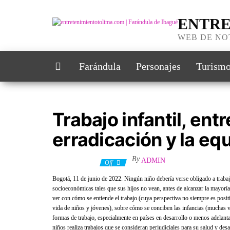
ENTRE
WEB DE NO
Farándula
Personajes
Turism
Trabajo infantil, entr
erradicación y la eq
By
ADMIN
13 junio, 2022
Off
Bogotá, 11 de junio de 2022. Ningún niño debería verse obligado a trabaja
socioeconómicas tales que sus hijos no vean, antes de alcanzar la mayoría
ver con cómo se entiende el trabajo (cuya perspectiva no siempre es posit
vida de niños y jóvenes), sobre cómo se conciben las infancias (muchas 
formas de trabajo, especialmente en países en desarrollo o menos adelan
niños realiza trabajos que se consideran perjudiciales para su salud y desa