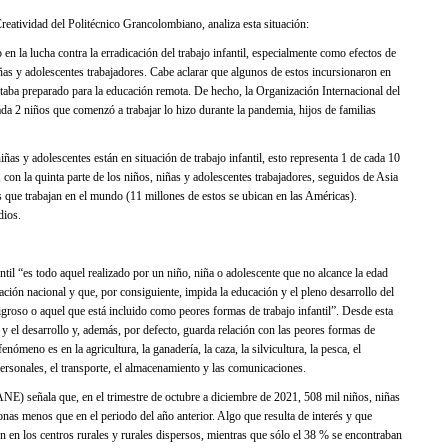
reatividad del Politécnico Grancolombiano, analiza esta situación:
 la lucha contra la erradicación del trabajo infantil, especialmente como efectos de
as y adolescentes trabajadores. Cabe aclarar que algunos de estos incursionaron en
taba preparado para la educación remota. De hecho, la Organización Internacional del
da 2 niños que comenzó a trabajar lo hizo durante la pandemia, hijos de familias
as y adolescentes están en situación de trabajo infantil, esto representa 1 de cada 10
, con la quinta parte de los niños, niñas y adolescentes trabajadores, seguidos de Asia
s que trabajan en el mundo (11 millones de estos se ubican en las Américas).
dios.
til “es todo aquel realizado por un niño, niña o adolescente que no alcance la edad
ación nacional y que, por consiguiente, impida la educación y el pleno desarrollo del
peligroso o aquel que está incluido como peores formas de trabajo infantil”. Desde esta
ón y el desarrollo y, además, por defecto, guarda relación con las peores formas de
ómeno es en la agricultura, la ganadería, la caza, la silvicultura, la pesca, el
personales, el transporte, el almacenamiento y las comunicaciones.
NE) señala que, en el trimestre de octubre a diciembre de 2021, 508 mil niños, niñas
onas menos que en el periodo del año anterior. Algo que resulta de interés y que
n en los centros rurales y rurales dispersos, mientras que sólo el 38 % se encontraban