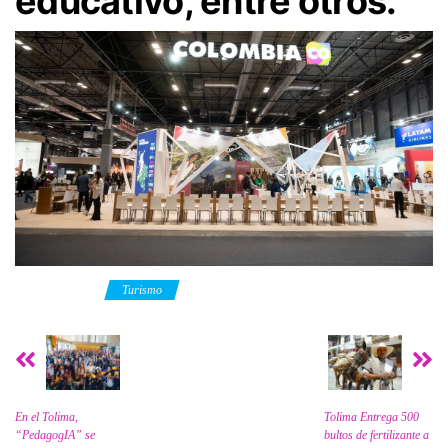
educativo, entre otros.
Category
Turismo
En el Tolima,
Tolima Entrega 500
“PedagogIA” se
bultos de fertilizante a