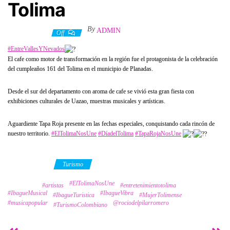
Tolima
By
ADMIN
9 abril, 2022
Off
#EntreVallesYNevados
El cafe como motor de transformación en la región fue el protagonista de la celebración
del cumpleaños 161 del Tolima en el municipio de Planadas.
Desde el sur del departamento con aroma de cafe se vivió esta gran fiesta con
exhibiciones culturales de Uazao, muestras musicales y artísticas.
Aguardiente Tapa Roja presente en las fechas especiales, conquistando cada rincón de
nuestro territorio.
#ElTolimaNosUne
#DíadelTolima
#TapaRojaNosUne
Category
Turismo
#ElTolimaNosUne
Tags
#artistas
#entretenimientotolima
#IbagueMusical
#IbagueVibra
#IbagueTuristica
#MujerTolimense
#musicapopular
@rociodelpilarromero
#TurismoColombiano