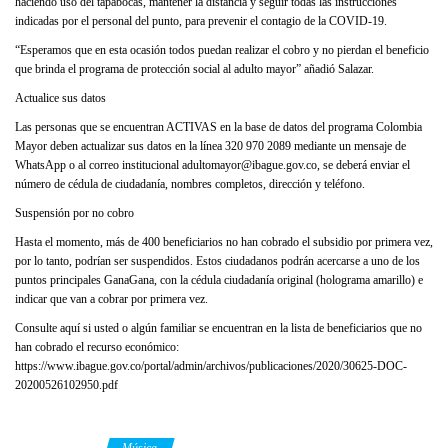
haciendo uso del tapabocas, mantener la distancia y seguir todas las instrucciones
indicadas por el personal del punto, para prevenir el contagio de la COVID-19.
“Esperamos que en esta ocasión todos puedan realizar el cobro y no pierdan el beneficio
que brinda el programa de protección social al adulto mayor” añadió Salazar.
Actualice sus datos
Las personas que se encuentran ACTIVAS en la base de datos del programa Colombia
Mayor deben actualizar sus datos en la línea 320 970 2089 mediante un mensaje de
WhatsApp o al correo institucional adultomayor@ibague.gov.co, se deberá enviar el
número de cédula de ciudadanía, nombres completos, dirección y teléfono.
Suspensión por no cobro
Hasta el momento, más de 400 beneficiarios no han cobrado el subsidio por primera vez,
por lo tanto, podrían ser suspendidos. Estos ciudadanos podrán acercarse a uno de los
puntos principales GanaGana, con la cédula ciudadanía original (holograma amarillo) e
indicar que van a cobrar por primera vez.
Consulte aquí si usted o algún familiar se encuentran en la lista de beneficiarios que no
han cobrado el recurso económico:
https://www.ibague.gov.co/portal/admin/archivos/publicaciones/2020/30625-DOC-
20200526102950.pdf