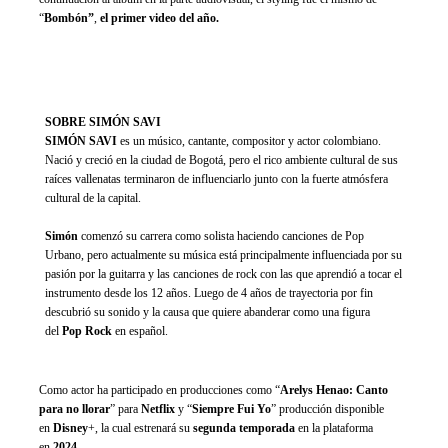
“
Bombón”
,
el primer video del año.
SOBRE SIMÓN SAVI
SIMÓN SAVI
es un músico, cantante, compositor y actor colombiano.
Nació y creció en la ciudad de Bogotá, pero el rico ambiente cultural de sus
raíces vallenatas terminaron de influenciarlo junto con la fuerte atmósfera
cultural de la capital.
Simón
comenzó su carrera como solista haciendo canciones de Pop
Urbano, pero actualmente su música está principalmente influenciada por su
pasión por la guitarra y las canciones de rock con las que aprendió a tocar el
instrumento desde los 12 años. Luego de 4 años de trayectoria por fin
descubrió su sonido y la causa que quiere abanderar como una figura
del
Pop Rock
en español.
Como actor ha participado en producciones como “
Arelys Henao: Canto
para no llorar
” para
Netflix
y “
Siempre Fui Yo
” producción disponible
en
Disney
+, la cual estrenará su
segunda temporada
en la plataforma
en
2024
.