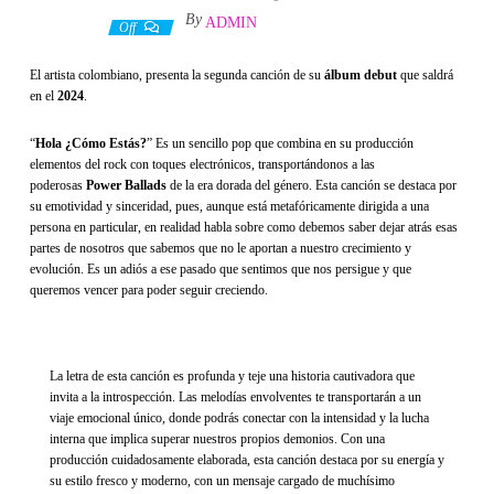
By
ADMIN
4 julio, 2023
Off
El artista colombiano, presenta la segunda canción de su
álbum debut
que saldrá
en el
2024
.
“
Hola ¿Cómo Estás?
” Es un sencillo pop que combina en su producción
elementos del rock con toques electrónicos, transportándonos a las
poderosas
Power Ballads
de la era dorada del género. Esta canción se destaca por
su emotividad y sinceridad, pues, aunque está metafóricamente dirigida a una
persona en particular, en realidad habla sobre como debemos saber dejar atrás esas
partes de nosotros que sabemos que no le aportan a nuestro crecimiento y
evolución. Es un adiós a ese pasado que sentimos que nos persigue y que
queremos vencer para poder seguir creciendo.
La letra de esta canción es profunda y teje una historia cautivadora que
invita a la introspección. Las melodías envolventes te transportarán a un
viaje emocional único, donde podrás conectar con la intensidad y la lucha
interna que implica superar nuestros propios demonios. Con una
producción cuidadosamente elaborada, esta canción destaca por su energía y
su estilo fresco y moderno, con un mensaje cargado de muchísimo