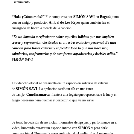
sentimiento.
“Hola ¿Cómo estás?”
Fue compuesta por
SIMÓN SAVI
en
Bogotá
junto
con su amigo y productor
Anibal de Los Reyes
quien también fue el
encargado de hacer la mezcla de la canción.
“Es un llamado a reflexionar sobre aquellos hábitos que nos impiden
crecer y representan obstáculos en nuestra evolución personal. Es una
canción para hacer catarsis y enfrentar todo lo que nos hace mal,
saludarlos, confrontarlos y de esta forma agradecerles y decirles adiós.” –
SIMÓN SAVI
El videoclip oficial se desarrolla en un espacio en solitario de catarsis
de
SIMÓN SAVI
. La grabación tardó un día en una finca
de
Tenjo
,
Cundinamarca
, frente a una fogata que representaba la luz y el
fuego necesario para quemar y despedir lo que ya no sirve.
Se tomó la decisión de no incluir momentos de lipsync y performance en el
video, buscando retratar un espacio íntimo con
SIMÓN
y para darle
continuación al álbum en la parte audiovisual, el styling fue el mismo de