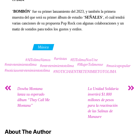
‘
BOMBÓN
‘ fue su primer lanzamiento del 2023, y también la primera
muestra del que será su primer álbum de estudio ‘
SEÑALES
‘, el cuál tendrá
varias canciones de su propuesta Pop Rock con algunas colaboraciones y un
matiz de sonidos para todos los gustos y estilos.
Category
Música
#artistas
Tags
#AlTolimaVamos
#ElTolimaNosUne
#entretenimientotlima
#MujerTolimense
#entretenimientotolima
#musicapopular
#noticiasentretenimientotolima
#NOTICIASENTRETENIMIETOTOLIMA
Dowba Montana
La Unidad Solidaria
lanza su esperado
invertirá $1.800
álbum “They Call Me
millones de pesos
Montana”
para la reactivación
de las Salinas de
Manaure
About The Author