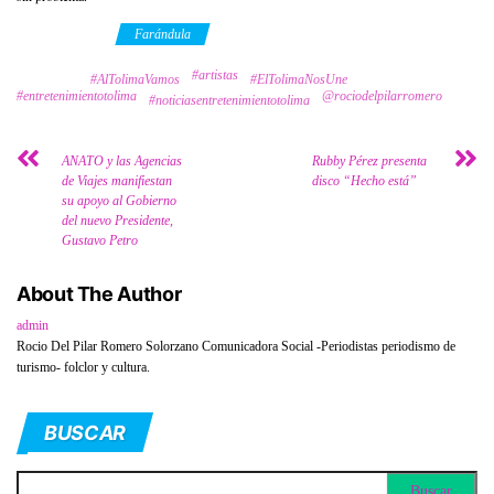
Category
Farándula
#artistas
Tags
#AlTolimaVamos
#ElTolimaNosUne
#entretenimientotolima
@rociodelpilarromero
#noticiasentretenimientotolima
ANATO y las Agencias
Rubby Pérez presenta
de Viajes manifiestan
disco “Hecho está”
su apoyo al Gobierno
del nuevo Presidente,
Gustavo Petro
About The Author
admin
Rocio Del Pilar Romero Solorzano Comunicadora Social -Periodistas periodismo de
turismo- folclor y cultura.
BUSCAR