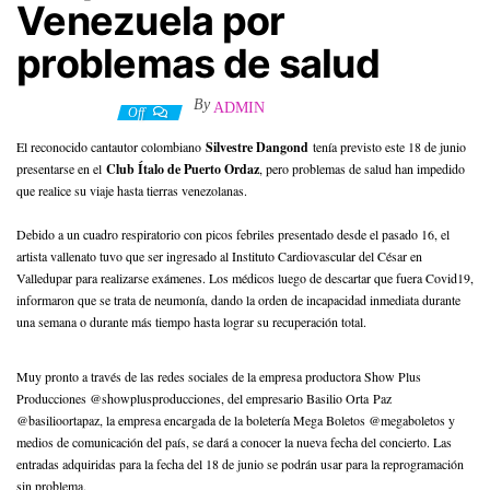
Venezuela por
problemas de salud
By
ADMIN
21 junio, 2022
Off
El reconocido cantautor colombiano
Silvestre Dangond
tenía previsto este 18 de junio
presentarse en el
Club Ítalo de Puerto Ordaz
, pero problemas de salud han impedido
que realice su viaje hasta tierras venezolanas.
Debido a un cuadro respiratorio con picos febriles presentado desde el pasado 16, el
artista vallenato tuvo que ser ingresado al Instituto Cardiovascular del César en
Valledupar para realizarse exámenes. Los médicos luego de descartar que fuera Covid19,
informaron que se trata de neumonía, dando la orden de incapacidad inmediata durante
una semana o durante más tiempo hasta lograr su recuperación total.
Muy pronto a través de las redes sociales de la empresa productora Show Plus
Producciones @showplusproducciones, del empresario Basilio Orta Paz
@basilioortapaz, la empresa encargada de la boletería Mega Boletos @megaboletos y
medios de comunicación del país, se dará a conocer la nueva fecha del concierto. Las
entradas adquiridas para la fecha del 18 de junio se podrán usar para la reprogramación
sin problema.