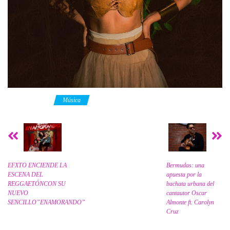
Category
Música
EFXTO ENCIENDE LA
Bermudas: una
ESCENA DEL
apuesta por la
REGGAETÓNCON SU
bachata urbana del
NUEVO
cantautor Oscar
SENCILLO”ENAMORANDO”
Almonte ft. Carolyn
Cruz