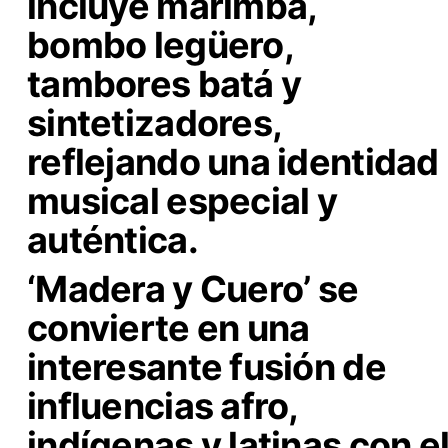
incluye
marimba,
bombo legüero,
tambores batá y
sintetizadores
,
reflejando una identidad
musical especial y
auténtica.
‘Madera y Cuero’ se
convierte en una
interesante
fusión de
influencias afro,
indígenas y latinas con e