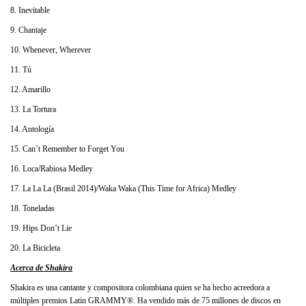
8. Inevitable
9. Chantaje
10. Whenever, Wherever
11. Tú
12. Amarillo
13. La Tortura
14. Antología
15. Can’t Remember to Forget You
16. Loca/Rabiosa Medley
17. La La La (Brasil 2014)/Waka Waka (This Time for Africa) Medley
18. Toneladas
19. Hips Don’t Lie
20. La Bicicleta
Acerca de Shakira
Shakira es una cantante y compositora colombiana quien se ha hecho acreedora a
múltiples premios Latin GRAMMY®. Ha vendido más de 75 millones de discos en