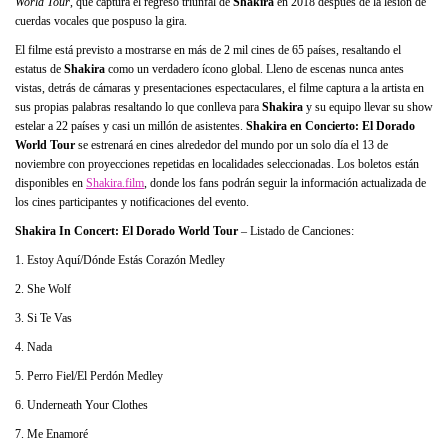
World Tour
, que captura el regreso triunfal de
Shakira
en 2018 después de la lesión de
cuerdas vocales que pospuso la gira.
El filme está previsto a mostrarse en más de 2 mil cines de 65 países, resaltando el
estatus de
Shakira
como un verdadero ícono global. Lleno de escenas nunca antes
vistas, detrás de cámaras y presentaciones espectaculares, el filme captura a la artista en
sus propias palabras resaltando lo que conlleva para
Shakira
y su equipo llevar su show
estelar a 22 países y casi un millón de asistentes.
Shakira en Concierto: El Dorado
World Tour
se estrenará en cines alrededor del mundo por un solo día el 13 de
noviembre con proyecciones repetidas en localidades seleccionadas. Los boletos están
disponibles en
Shakira.film
, donde los fans podrán seguir la información actualizada de
los cines participantes y notificaciones del evento.
Shakira In Concert: El Dorado World Tour
– Listado de Canciones:
1. Estoy Aquí/Dónde Estás Corazón Medley
2. She Wolf
3. Si Te Vas
4. Nada
5. Perro Fiel/El Perdón Medley
6. Underneath Your Clothes
7. Me Enamoré