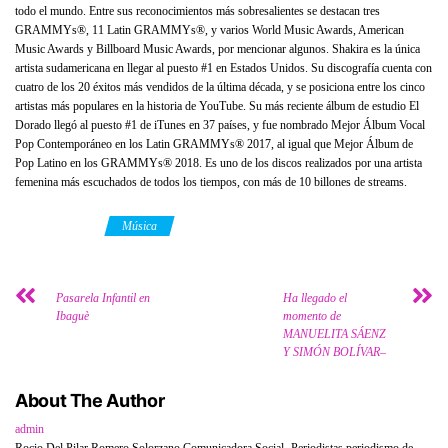
todo el mundo. Entre sus reconocimientos más sobresalientes se destacan tres
GRAMMYs®, 11 Latin GRAMMYs®, y varios World Music Awards, American
Music Awards y Billboard Music Awards, por mencionar algunos. Shakira es la única
artista sudamericana en llegar al puesto #1 en Estados Unidos. Su discografía cuenta con
cuatro de los 20 éxitos más vendidos de la última década, y se posiciona entre los cinco
artistas más populares en la historia de YouTube. Su más reciente álbum de estudio El
Dorado llegó al puesto #1 de iTunes en 37 países, y fue nombrado Mejor Álbum Vocal
Pop Contemporáneo en los Latin GRAMMYs® 2017, al igual que Mejor Álbum de
Pop Latino en los GRAMMYs® 2018. Es uno de los discos realizados por una artista
femenina más escuchados de todos los tiempos, con más de 10 billones de streams.
Category
Música
Pasarela Infantil en
Ha llegado el
Ibaguè
momento de
MANUELITA SÁENZ
Y SIMÓN BOLÍVAR–
About The Author
admin
Rocio Del Pilar Romero Solorzano Comunicadora Social -Periodistas periodismo de