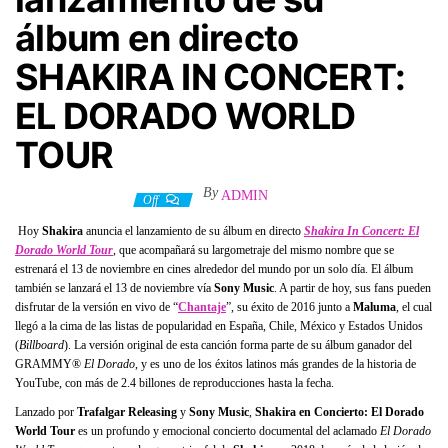
álbum en directo
SHAKIRA IN CONCERT:
EL DORADO WORLD
TOUR
By
ADMIN
13 noviembre, 2019
Off
Hoy
Shakira
anuncia el lanzamiento de su álbum en directo
Shakira In Concert: El
Dorado World Tour
, que acompañará su largometraje del mismo nombre que se
estrenará el 13 de noviembre en cines alrededor del mundo por un solo día. El álbum
también se lanzará el 13 de noviembre vía
Sony Music
. A partir de hoy, sus fans pueden
disfrutar de la versión en vivo de “
Chantaje
”, su éxito de 2016 junto a
Maluma
, el cual
llegó a la cima de las listas de popularidad en España, Chile, México y Estados Unidos
(
Billboard
). La versión original de esta canción forma parte de su álbum ganador del
GRAMMY®
El Dorado
, y es uno de los éxitos latinos más grandes de la historia de
YouTube, con más de 2.4 billones de reproducciones hasta la fecha.
Lanzado por
Trafalgar Releasing
y
Sony Music
,
Shakira en Concierto: El Dorado
World Tour
es un profundo y emocional concierto documental del aclamado
El Dorado