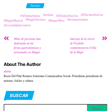
Category
Turismo
#artistas
#ElTurimoNosUne
Tags
#AlTolimaVamos
#ElTolimaNosUne
#IbagueTuristica
#turismoaventura
#IbagueMusical
#IbagueVibra
@rociodelpilarromero
Miles de personas han
Internas de la cárcel
disfrutado de las
de Picaleña
ferias gastronómicas y
conmemoraron el Día
artesanales en Ibagué
de la Mujer
About The Author
admin
Rocio Del Pilar Romero Solorzano Comunicadora Social -Periodistas periodismo de
turismo- folclor y cultura.
BUSCAR