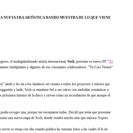
A NUEVA ERA ARTÍSTICA DANDO MUESTRA DE LO QUE VIENE
reso, el multigalardonado artista internacional,
Sech
, presenta su nuevo EP “
Ya
antautor multiplatino y algunos de sus constantes colaboradores. “Ya Casi Vienen”
en”
alude y les da a los fanáticos un vistazo a todos los proyectos y música que
reggaetón y baile, Sech se mantiene fiel a sus raíces con melodías románticas y
los próximos himnos de la disco y sirven como un recordatorio de que aunque el
 podía escoger una, porque me encantaron todas. Decidí que tenía que presentar
resento una nueva etapa de Sech, donde vendrá mucho más que música. Espero
novio se enoja con ella cuando publica las mismas fotos a las cuales él le da