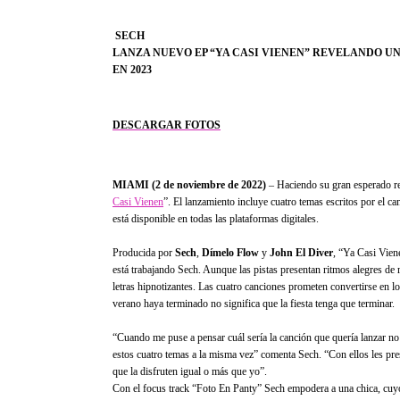
SECH
LANZA NUEVO EP “YA CASI VIENEN” REVELANDO UN
EN 2023
DESCARGAR FOTOS
MIAMI (2 de noviembre de 2022)
– Haciendo su gran esperado reg
Casi Vienen
”. El lanzamiento incluye cuatro temas escritos por el c
está disponible en todas las plataformas digitales.
Producida por
Sech
,
Dímelo Flow
y
John El Diver
, “Ya Casi Vien
está trabajando Sech. Aunque las pistas presentan ritmos alegres de 
letras hipnotizantes. Las cuatro canciones prometen convertirse en 
verano haya terminado no significa que la fiesta tenga que terminar.
“Cuando me puse a pensar cuál sería la canción que quería lanzar no
estos cuatro temas a la misma vez” comenta Sech. “Con ellos les p
que la disfruten igual o más que yo”.
Con el focus track “Foto En Panty” Sech empodera a una chica, cuyo 