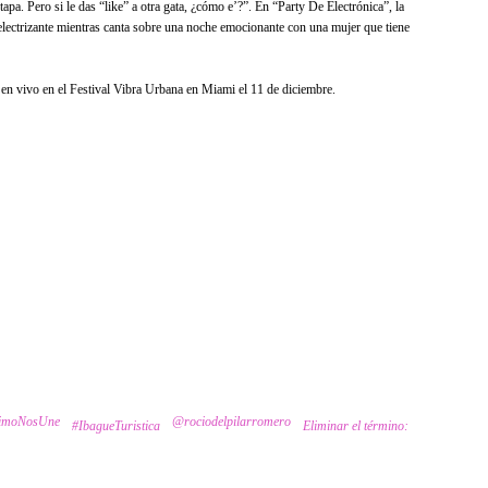
 tapa. Pero si le das “like” a otra gata, ¿cómo e’?”. En “Party De Electrónica”, la
 electrizante mientras canta sobre una noche emocionante con una mujer que tiene
 en vivo en el Festival Vibra Urbana en Miami el 11 de diciembre.
rimoNosUne
@rociodelpilarromero
#IbagueTuristica
Eliminar el término: