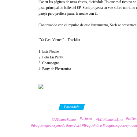
like en las páginas de otras chicas, diciéndole “lo que está rico no se
pista principal de baile del EP, Sech proyecta su voz sobre un ritmo
pareja pero prefiere pasar la noche con él.
Continuando con el impulso de este lanzamiento, Sech se presentará
“Ya Casi Vienen” – Tracklist
1. Esta Noche
2. Foto En Panty
3. Champagne
4. Party de Electronica
Category
Farándula
#artistas
#ElTu
Tags
#AlTolimaVamos
#ElTolimaNosUne
#ibaguenegociosymoda #inm2021 #IbagueVibra #ibaguenegociosymoda