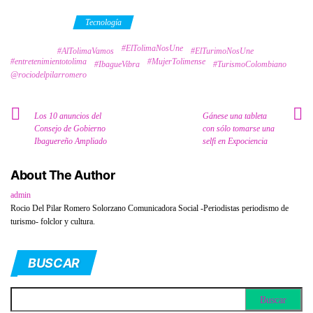
Category
Tecnología
#ElTolimaNosUne
Tags
#AlTolimaVamos
#ElTurimoNosUne
#entretenimientotolima
#MujerTolimense
#IbagueVibra
#TurismoColombiano
@rociodelpilarromero
Los 10 anuncios del
Gánese una tableta
Consejo de Gobierno
con sólo tomarse una
Ibaguereño Ampliado
selfi en Expociencia
About The Author
admin
Rocio Del Pilar Romero Solorzano Comunicadora Social -Periodistas periodismo de
turismo- folclor y cultura.
BUSCAR