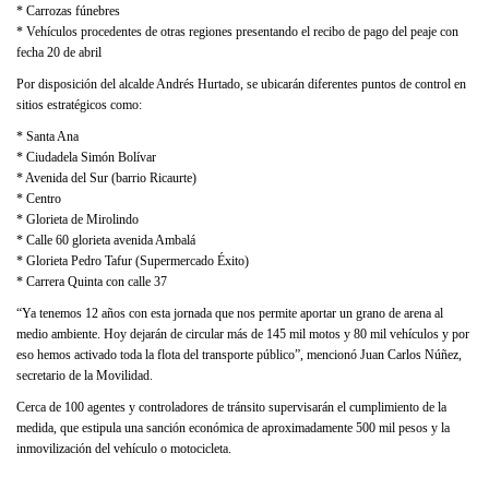
* Carrozas fúnebres
* Vehículos procedentes de otras regiones presentando el recibo de pago del peaje con
fecha 20 de abril
Por disposición del alcalde Andrés Hurtado, se ubicarán diferentes puntos de control en
sitios estratégicos como:
* Santa Ana
* Ciudadela Simón Bolívar
* Avenida del Sur (barrio Ricaurte)
* Centro
* Glorieta de Mirolindo
* Calle 60 glorieta avenida Ambalá
* Glorieta Pedro Tafur (Supermercado Éxito)
* Carrera Quinta con calle 37
“Ya tenemos 12 años con esta jornada que nos permite aportar un grano de arena al
medio ambiente. Hoy dejarán de circular más de 145 mil motos y 80 mil vehículos y por
eso hemos activado toda la flota del transporte público”, mencionó Juan Carlos Núñez,
secretario de la Movilidad.
Cerca de 100 agentes y controladores de tránsito supervisarán el cumplimiento de la
medida, que estipula una sanción económica de aproximadamente 500 mil pesos y la
inmovilización del vehículo o motocicleta.