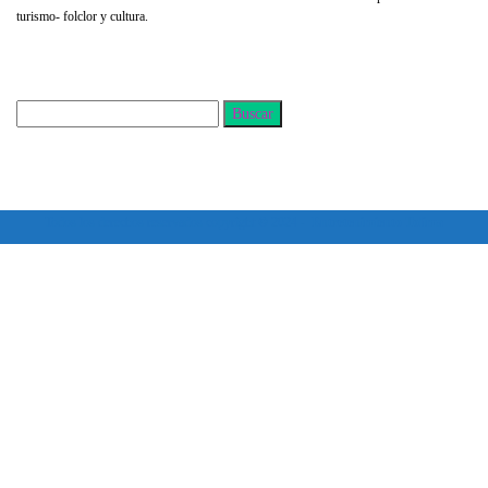
turismo- folclor y cultura.
Buscar
Todos los derechos reservados copyright © 2024 -
Entretenimiento Tolima