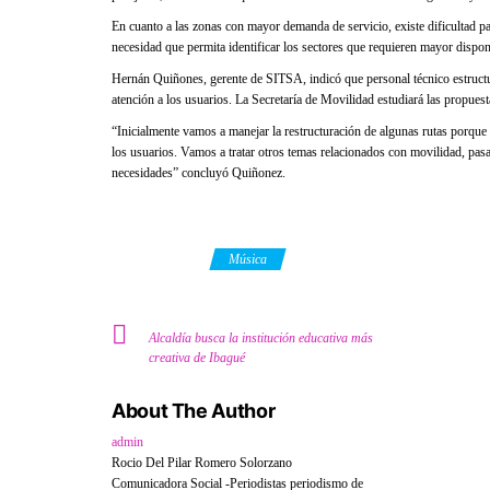
En cuanto a las zonas con mayor demanda de servicio, existe dificultad par
necesidad que permita identificar los sectores que requieren mayor disponi
Hernán Quiñones, gerente de SITSA, indicó que personal técnico estructur
atención a los usuarios. La Secretaría de Movilidad estudiará las propuest
“Inicialmente vamos a manejar la restructuración de algunas rutas porque 
los usuarios. Vamos a tratar otros temas relacionados con movilidad, pasa
necesidades” concluyó Quiñonez.
Category
Música
Alcaldía busca la institución educativa más
creativa de Ibagué
About The Author
admin
Rocio Del Pilar Romero Solorzano
Comunicadora Social -Periodistas periodismo de