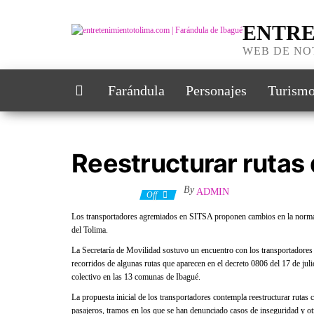
Skip
to
ENTRE
the
content
WEB DE NO
Farándula
Personajes
Turism
Reestructurar rutas
By
ADMIN
6 febrero, 2020
Off
Los transportadores agremiados en SITSA proponen cambios en la normativid
del Tolima.
La Secretaría de Movilidad sostuvo un encuentro con los transportadores
recorridos de algunas rutas que aparecen en el decreto 0806 del 17 de juli
colectivo en las 13 comunas de Ibagué.
La propuesta inicial de los transportadores contempla reestructurar rutas c
pasajeros, tramos en los que se han denunciado casos de inseguridad y ot