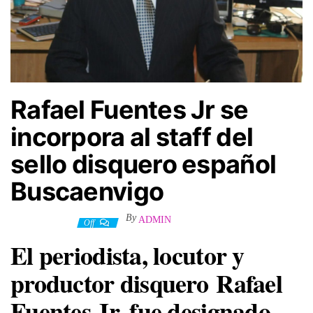
Rafael Fuentes Jr se
incorpora al staff del
sello disquero español
Buscaenvigo
By
ADMIN
27 enero, 2025
Off
El periodista, locutor y
productor disquero
Rafael
Fuentes Jr
, fue designado