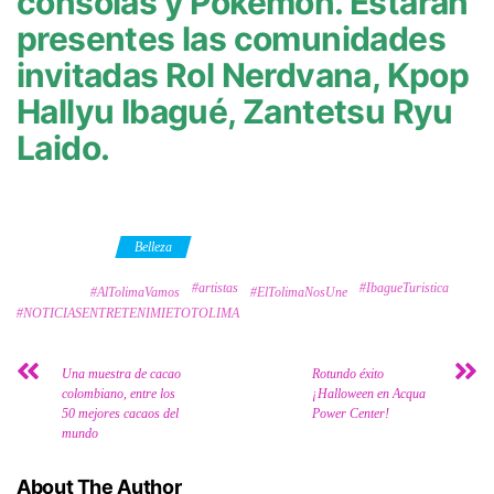
consolas y Pokémon. Estarán
presentes las comunidades
invitadas Rol Nerdvana, Kpop
Hallyu Ibagué, Zantetsu Ryu
Laido.
Category
Belleza
#artistas
#IbagueTuristica
Tags
#AlTolimaVamos
#ElTolimaNosUne
#NOTICIASENTRETENIMIETOTOLIMA
Una muestra de cacao
Rotundo éxito
colombiano, entre los
¡Halloween en Acqua
50 mejores cacaos del
Power Center!
mundo
About The Author