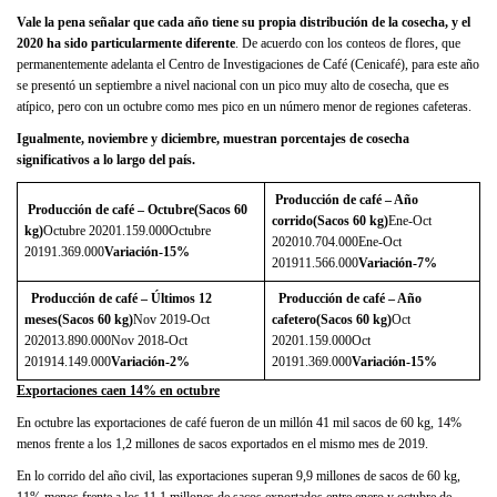
Vale la pena señalar que cada año tiene su propia distribución de la cosecha, y el
2020 ha sido particularmente diferente
. De acuerdo con los conteos de flores, que
permanentemente adelanta el Centro de Investigaciones de Café (Cenicafé), para este año
se presentó un septiembre a nivel nacional con un pico muy alto de cosecha, que es
atípico, pero con un octubre como mes pico en un número menor de regiones cafeteras.
Igualmente, noviembre y diciembre, muestran porcentajes de cosecha
significativos a lo largo del país.
Producción de café – Año
Producción de café – Octubre
(Sacos 60
corrido
(Sacos 60 kg)
Ene-Oct
kg)
Octubre 20201.159.000Octubre
202010.704.000Ene-Oct
20191.369.000
Variación
-15%
201911.566.000
Variación
-7%
Producción de café – Últimos 12
Producción de café – Año
meses
(Sacos 60 kg)
Nov 2019-Oct
cafetero
(Sacos 60 kg)
Oct
202013.890.000Nov 2018-Oct
20201.159.000Oct
201914.149.000
Variación
-2%
20191.369.000
Variación
-15%
Exportaciones caen 14% en octubre
En octubre las exportaciones de café fueron de un millón 41 mil sacos de 60 kg, 14%
menos frente a los 1,2 millones de sacos exportados en el mismo mes de 2019.
En lo corrido del año civil, las exportaciones superan 9,9 millones de sacos de 60 kg,