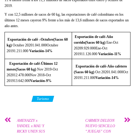
11% menos frente a los 11,1 millones de sacos exportados entre enero y octubre de
2019.
Y con 12,5 millones de sacos de 60 kg, las exportaciones de café colombiano en los
últimos 12 meses cayeron 9% frente a los más de 13,6 millones de sacos exportados un
año antes.
Exportación de café-Año
Exportación de café –Octubre
(Sacos 60
corrido
(Sacos 60 kg)
Ene-Oct
kg)
Octubre 20201.041.000Octubre
20209.929.000Ene-Oct
20191.211.000
Variación
-14%
201911.126.000
Variación
-11%
Exportación de café-Últimos 12
Exportación de café-Año cafetero
meses
(Sacos 60 kg)
Nov 2019-Oct
(Sacos 60 kg)
Oct 20201.041.000Oct
202012.478.000Nov 2018-Oct
20191.211.000
Variación
-14%
201913.642.000
Variación
-9%
Category
Turismo
AMENAZZY x
CARMEN DELEON
YANDEL x MAU Y
NUEVO SENCILLO
RICKY UNEN SUS
“JUEGAS” CON