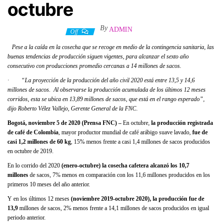
octubre
By
ADMIN
11 noviembre, 2020
Off
Pese a la caída en la cosecha que se recoge en medio de la contingencia sanitaria, las
buenas tendencias de producción siguen vigentes, para alcanzar el sexto año
consecutivo con producciones promedio cercanas a 14 millones de sacos.
·
“La proyección de la producción del año civil 2020 está entre 13,5 y 14,6
millones de sacos. Al observarse la producción acumulada de los últimos 12 meses
corridos, esta se ubica en 13,89 millones de sacos, que está en el rango esperado”,
dijo Roberto Vélez Vallejo, Gerente General de la FNC.
Bogotá, noviembre 5 de 2020 (Prensa FNC) –
En octubre,
la producción registrada
de café de Colombia
, mayor productor mundial de café arábigo suave lavado,
fue de
casi 1,2 millones de 60 kg
, 15% menos frente a casi 1,4 millones de sacos producidos
en octubre de 2019.
En lo corrido del 2020
(enero-octubre) la cosecha cafetera alcanzó los 10,7
millones
de sacos, 7% menos en comparación con los 11,6 millones producidos en los
primeros 10 meses del año anterior.
Y en los últimos 12 meses
(noviembre 2019-octubre 2020), la producción fue de
13,9
millones de sacos, 2% menos frente a 14,1 millones de sacos producidos en igual
periodo anterior.