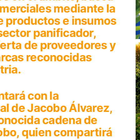
merciales mediante la
de productos e insumos
sector panificador,
erta de proveedores y
arcas reconocidas
tria.
ntará con la
al de Jacobo Álvarez,
econocida cadena de
obo, quien compartirá