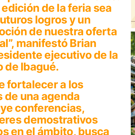
dición de la feria sea
futuros logros y un
oción de nuestra oferta
nal”, manifestó Brian
esidente ejecutivo de la
 de Ibagué.
 fortalecer a los
s de una agenda
ye conferencias,
leres demostrativos
s en el ámbito, busca