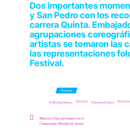
Dos importantes moment
y San Pedro con los recor
carrera Quinta. Embajad
agrupaciones coreográfi
artistas se tomaron las c
las representaciones fol
Festival.
Category
Turismo
#artistas
#turismo
Tags
#AlTolimaVamos
#SiempraFuturo
Mauricio Díaz participará en el
Campeonato Mundial de Savate