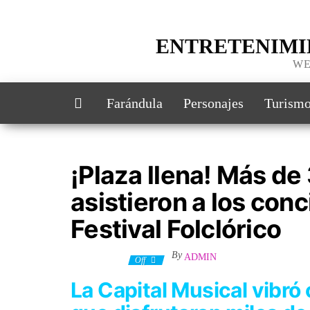
ENTRETENIMI
WE
Farándula
Personajes
Turism
¡Plaza llena! Más d
asistieron a los conc
Festival Folclórico
By
ADMIN
7 julio, 2023
Off
La Capital Musical vibró