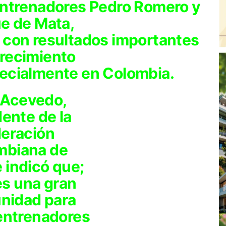
 entrenadores Pedro Romero y
e de Mata,
y con resultados importantes
crecimiento
pecialmente en Colombia.
 Acevedo,
dente de la
eración
mbiana de
e indicó que;
es una gran
nidad para
entrenadores