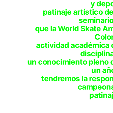
y depo
patinaje artístico de
seminario
que la World Skate Am
Colo
actividad académica q
disciplin
un conocimiento pleno d
un añ
tendremos la respon
campeona
patinaj