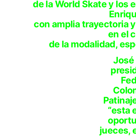
de la World Skate y los
Enriqu
con amplia trayectoria 
en el 
de la modalidad, es
José
presi
Fed
Colo
Patinaj
“esta 
oportu
jueces, 