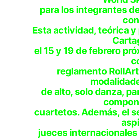
para los integrantes d
con
Esta actividad, teórica y
Carta
el 15 y 19 de febrero p
c
reglamento RollArt
modalidades
de alto, solo danza, p
compon
cuartetos. Además, el s
asp
jueces internacionales