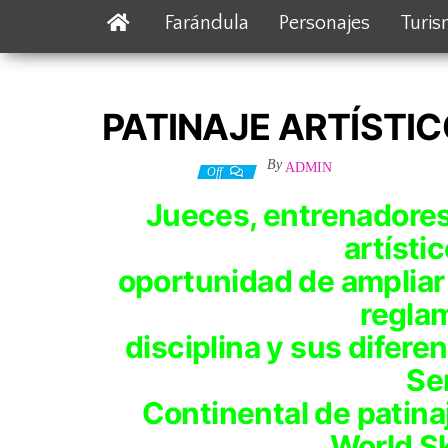
Farándula
Personajes
Turi
PATINAJE ARTÍSTI
By
ADMIN
18 enero, 2023
Off
Jueces, entrenadores
artísti
oportunidad de ampliar
reglam
disciplina y sus difer
Se
Continental de patinaj
World S