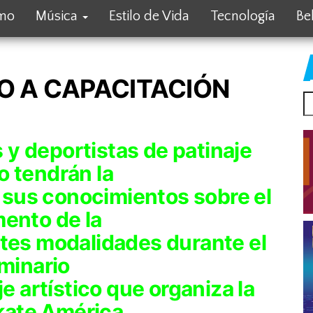
smo
Música
Estilo de Vida
Tecnología
Be
CO A CAPACITACIÓN
 y deportistas de patinaje
co tendrán la
 sus conocimientos sobre el
ento de la
entes modalidades durante el
minario
e artístico que organiza la
kate América