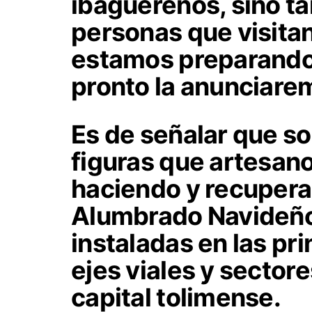
ibaguereños, sino ta
personas que visitan
estamos preparando 
pronto la anunciarem
Es de señalar que s
figuras que artesan
haciendo y recuperan
Alumbrado Navideño 
instaladas en las pri
ejes viales y sectore
capital tolimense.