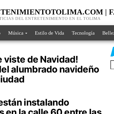
TENIMIENTOTOLIMA.COM | 
TICIAS DEL ENTRETENIMIENTO EN EL TOLIMA
o
Música
Estilo de Vida
Tecnología
Belle
 viste de Navidad!
Bu
del alumbrado navideño
ciudad
están instalando
 en la calle 60 entre las