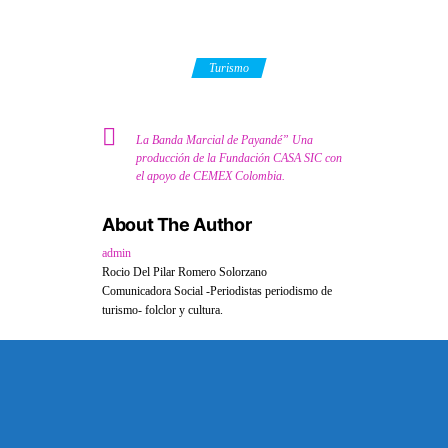
Category
Turismo
La Banda Marcial de Payandé” Una
producción de la Fundación CASA SIC con
el apoyo de CEMEX Colombia.
About The Author
admin
Rocio Del Pilar Romero Solorzano
Comunicadora Social -Periodistas periodismo de
turismo- folclor y cultura.