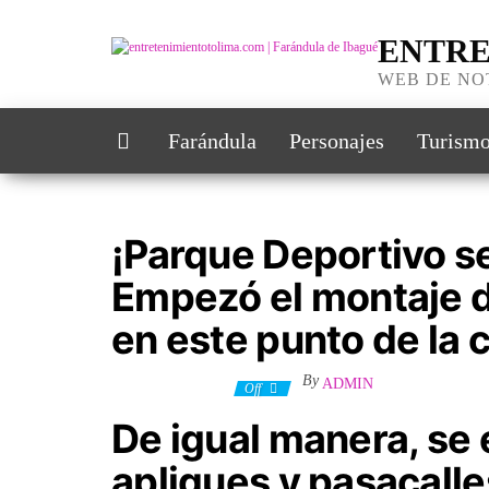
Skip
to
ENTRE
the
content
WEB DE NO
Farándula
Personajes
Turism
¡Parque Deportivo se
Empezó el montaje 
en este punto de la 
By
ADMIN
7 noviembre, 2025
Off
De igual manera, se 
apliques y pasacalles