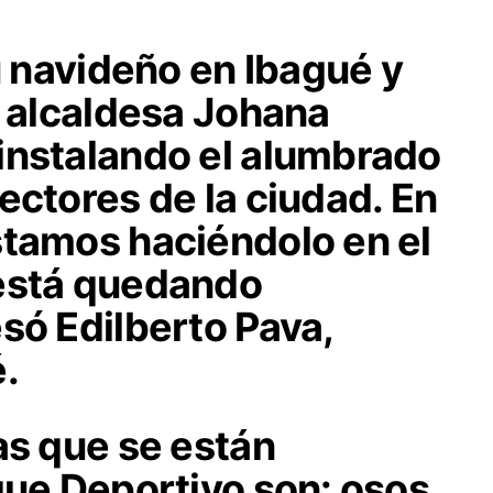
tu navideño en Ibagué y
a alcaldesa Johana
instalando el alumbrado
ectores de la ciudad. En
stamos haciéndolo en el
 está quedando
só Edilberto Pava,
.
as que se están
que Deportivo son: osos,