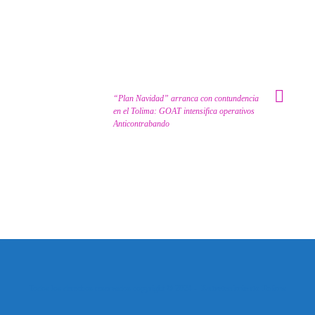
“Plan Navidad” arranca con contundencia
en el Tolima: GOAT intensifica operativos
Anticontrabando
Todos los derechos reservados copyright © 2024 -
Entretenimiento Tolima