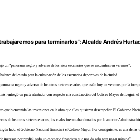
trabajaremos para terminarlos”: Alcalde Andrés Hurta
 dejó un “panorama negro y adverso de los siete escenarios que se encuentran en veremos”.
balance del estado para la culminación de los escenarios deportivos de la ciudad.
panorama negro y adverso de los otros siete escenarios, que están hoy en veremos por la irresp
ás, entregó un parte alentador con respecto a la construcción del Coliseo Mayor de Ibagué, el c
stro que bienvenida las inversiones en la obra que ellos quisieran desempeñar. El Gobierno Nac
tos de los otros siete escenarios, los cuales fueron abandonados por la anterior Administració
ingún lado, el Gobierno Nacional financiará el Coliseo Mayor. Por consiguiente, es una de las t
de ingresos por predial, todo un escenario financiero que nos da solo para pagar nómina”.