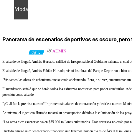
Moda
Panorama de escenarios deportivos es oscuro, pero 
By
ADMIN
4 enero, 2020
Off
El alcalde de Ibagué, Andrés Hurtado, calificó de irresponsable al Gobierno saliente, el cual
El alcalde de Ibagué, Andrés Fabián Hurtado, visitó las obras del Parque Deportivo e hizo un 
“Visitamos las obras de urbanismo que se están adelantando. Pero, a su vez, encontramos un 
El mandatario señaló que se harán todos los esfuerzos necesarios para poder concluirlos. Adem
posesión como alcalde.
“¿Cuál fue la premisa nuestra? Ir primero sin afanes de contratación y decirle a nuestro Mini
Asimismo, el ingeniero Hurtado mostró su preocupación debido a la culminación de los proyec
“Los otros siete escenarios valen $55.000 millones culminarlos. Esos recursos no están por n
Hurtado agregó que: “el escenario financiero que tenemos hoy en día es de $45.000 millones 