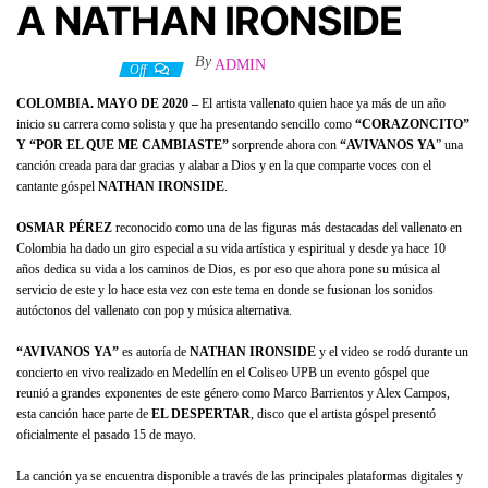
A NATHAN IRONSIDE
By
ADMIN
20 mayo, 2020
Off
COLOMBIA. MAYO DE 2020 –
El artista vallenato quien hace ya más de un año
inicio su carrera como solista y que ha presentando sencillo como
“CORAZONCITO”
Y “POR EL QUE ME CAMBIASTE”
sorprende ahora con
“AVIVANOS YA
” una
canción creada para dar gracias y alabar a Dios y en la que comparte voces con el
cantante góspel
NATHAN IRONSIDE
.
OSMAR PÉREZ
reconocido como una de las figuras más destacadas del vallenato en
Colombia ha dado un giro especial a su vida artística y espiritual y desde ya hace 10
años dedica su vida a los caminos de Dios, es por eso que ahora pone su música al
servicio de este y lo hace esta vez con este tema en donde se fusionan los sonidos
autóctonos del vallenato con pop y música alternativa.
“AVIVANOS YA”
es autoría de
NATHAN IRONSIDE
y el video se rodó durante un
concierto en vivo realizado en Medellín en el Coliseo UPB un evento góspel que
reunió a grandes exponentes de este género como Marco Barrientos y Alex Campos,
esta canción hace parte de
EL DESPERTAR
, disco que el artista góspel presentó
oficialmente el pasado 15 de mayo.
La canción ya se encuentra disponible a través de las principales plataformas digitales y