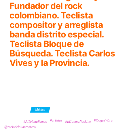
Fundador del rock
colombiano. Teclista
compositor y arreglista
banda distrito especial.
Teclista Bloque de
Búsqueda. Teclista Carlos
Vives y la Provincia.
Category
Música
#artistas
#IbagueVibra
Tags
#AlTolimaVamos
#ElTolimaNosUne
@rociodelpilarromero