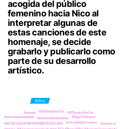
acogida del público
femenino hacia Nico al
interpretar algunas de
estas canciones de este
homenaje, se decide
grabarlo y publicarlo como
parte de su desarrollo
artístico.
Category
Belleza
#ElTolimaNosUne
Tags
#artistas
#ElTurimoNosUne
#entretenimientotlima
#MujerTolimense
#entretenimientotolima
@rociodelpilarromero
#NOTICIASENTRETENIMIETOTOLIMA
Eliminar el