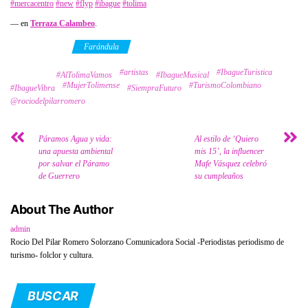
#mercacentro
#new
#flyp
#ibague
#tolima
— en
Terraza Calambeo
.
Category
Farándula
#artistas
#IbagueTuristica
Tags
#AlTolimaVamos
#IbagueMusical
#MujerTolimense
#TurismoColombiano
#IbagueVibra
#SiempraFuturo
@rociodelpilarromero
Páramos Agua y vida:
Al estilo de ‘Quiero
una apuesta ambiental
mis 15’, la influencer
por salvar el Páramo
Mafe Vásquez celebró
de Guerrero
su cumpleaños
About The Author
admin
Rocio Del Pilar Romero Solorzano Comunicadora Social -Periodistas periodismo de
turismo- folclor y cultura.
BUSCAR