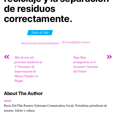
de residuos
correctamente.
Category
Estilo de Vida
@rociodelpilarromero
Tags
#noticiasentretenimientotolima
Más de tres mil
Tapa Roja
personas asistieron al
protagonista en el
2° Encuentro de
Encuentro Nacional
Improvisación de
del Folclor
Música Popular en
Ibagué
About The Author
admin
Rocio Del Pilar Romero Solorzano Comunicadora Social -Periodistas periodismo de
turismo- folclor y cultura.