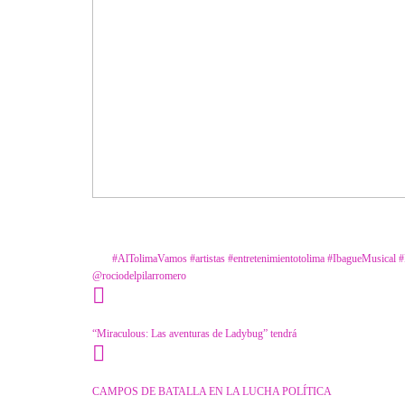
Category
Farándula
Tags
#AlTolimaVamos
#artistas
#entretenimientotolima
#IbagueMusical
#
@rociodelpilarromero
“Miraculous: Las aventuras de Ladybug” tendrá
CAMPOS DE BATALLA EN LA LUCHA POLÍTICA