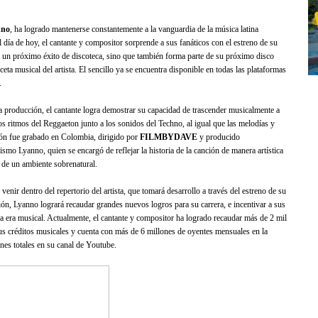
nno
, ha logrado mantenerse constantemente a la vanguardia de la música latina
 día de hoy, el cantante y compositor sorprende a sus fanáticos con el estreno de su
n un próximo éxito de discoteca, sino que también forma parte de su próximo disco
a musical del artista. El sencillo ya se encuentra disponible en todas las plataformas
.
ta producción, el cantante logra demostrar su capacidad de trascender musicalmente a
os ritmos del Reggaeton junto a los sonidos del Techno, al igual que las melodías y
ión fue grabado en Colombia, dirigido por
FILMBYDAVE
y producido
smo Lyanno, quien se encargó de reflejar la historia de la canción de manera artística
 de un ambiente sobrenatural.
venir dentro del repertorio del artista, que tomará desarrollo a través del estreno de su
n, Lyanno logrará recaudar grandes nuevos logros para su carrera, e incentivar a sus
a era musical. Actualmente, el cantante y compositor ha logrado recaudar más de 2 mil
us créditos musicales y cuenta con más de 6 millones de oyentes mensuales en la
es totales en su canal de Youtube.