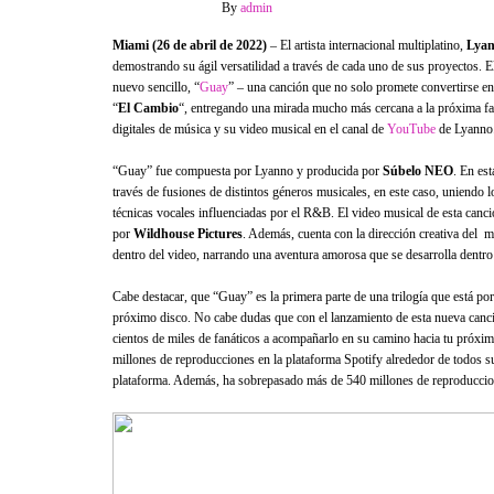
27 abril, 2022
Off
By
admin
Miami (26 de abril de 2022)
– El artista internacional multiplatino,
Lya
demostrando su ágil versatilidad a través de cada uno de sus proyectos. El
nuevo sencillo, “
Guay
” – una canción que no solo promete convertirse e
“
El Cambio
“, entregando una mirada mucho más cercana a la próxima facet
digitales de música y su video musical en el canal de
YouTube
de Lyanno
“Guay” fue compuesta por Lyanno y producida por
Súbelo NEO
. En es
través de fusiones de distintos géneros musicales, en este caso, uniendo l
técnicas vocales influenciadas por el R&B. El video musical de esta canc
por
Wildhouse Pictures
. Además, cuenta con la dirección creativa del mi
dentro del video, narrando una aventura amorosa que se desarrolla dentro
Cabe destacar, que “Guay” es la primera parte de una trilogía que está por 
próximo disco. No cabe dudas que con el lanzamiento de esta nueva canció
cientos de miles de fanáticos a acompañarlo en su camino hacia tu próxim
millones de reproducciones en la plataforma Spotify alrededor de todos s
plataforma. Además, ha sobrepasado más de 540 millones de reproduccion