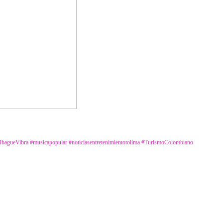
IbagueVibra
#musicapopular
#noticiasentretenimientotolima
#TurismoColombiano