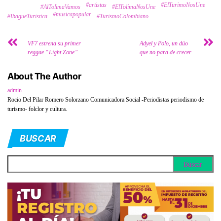
#artistas
#ElTurimoNosUne
Tags
#AlTolimaVamos
#ElTolimaNosUne
#musicapopular
#IbagueTuristica
#TurismoColombiano
VF7 estrena su primer
Adyel y Polo, un dúo
reggae “Light Zone”
que no para de crecer
About The Author
admin
Rocio Del Pilar Romero Solorzano Comunicadora Social -Periodistas periodismo de
turismo- folclor y cultura.
BUSCAR