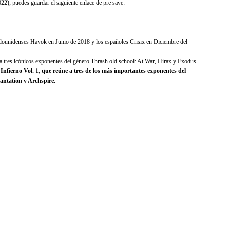
2); puedes guardar el siguiente enlace de pre save:
tadounidenses Havok en Junio de 2018 y los españoles Crisix en Diciembre del
 a tres icónicos exponentes del género Thrash old school: At War, Hirax y Exodus.
 Infierno Vol. 1, que reúne a tres de los más importantes exponentes del
cantation y Archspire.