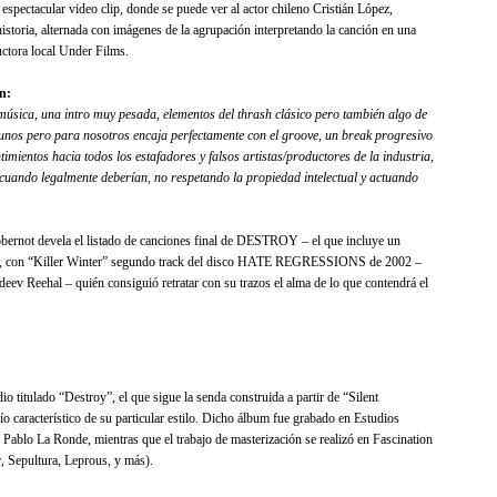
tacular video clip, donde se puede ver al actor chileno Cristián López,
istoria, alternada con imágenes de la agrupación interpretando la canción en una
ductora local Under Films.
n:
música, una intro muy pesada, elementos del thrash clásico pero también algo de
gunos pero para nosotros encaja perfectamente con el groove, un break progresivo
timientos hacia todos los estafadores y falsos artistas/productores de la industria,
 cuando legalmente deberían, no respetando la propiedad intelectual y actuando
not devela el listado de canciones final de DESTROY – el que incluye un
osis, con “Killer Winter” segundo track del disco HATE REGRESSIONS de 2002 –
deev Reehal – quién consiguió retratar con su trazos el alma de lo que contendrá el
o titulado “Destroy”, el que sigue la senda construida a partir de “Silent
o característico de su particular estilo. Dicho álbum fue grabado en Estudios
ablo La Ronde, mientras que el trabajo de masterización se realizó en Fascination
r, Sepultura, Leprous, y más).