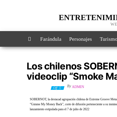
ENTRETENIMI
WE
Farándula
Personajes
Turism
Los chilenos SOBER
videoclip “Smoke M
By
ADMIN
15 junio, 2022
Off
SOBERNOT, la destacad agrupación chilena de Extreme Groove Metal, 
“Gimme My Money Back”, corte de difusión perteneciente a su inminent
lanzamiento estipulada para el 7 de julio de 2022