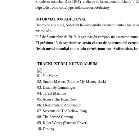
Si quieres escuchar DESTROY el día de su lanzamiento oficial (7-7-202
https://distrokid.com/hyperfollow/sobernot/destroy
INFORMACIÓN ADICIONAL
Dentro de sus hitos, Sobernot ha compartido escenario junto a los es
mismo año.
El 7 de Septiembre de 2019, la agrupación compar- tió escenario junto
El próximo 13 de septiembre, serán el acto de apertura del evento
Death metal mundial en un solo cartel como son: Suffocation, In
TRACKLIST DEL NUEVO ÁLBUM
01. No Mercy
02. Smoke Masters (Gimme My Money Back)
03. Death By Cunnilingus
04. Tyrant Machine
05. Across The Toxic Dew
06. I Recommend Amputation
07. Servants Of The Yellow King
08. The Second Coming
09. Killer Winter (Psicosis Cover)
10. Destroy