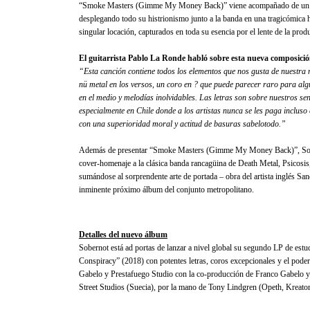
“Smoke Masters (Gimme My Money Back)” viene acompañado de un espec
desplegando todo su histrionismo junto a la banda en una tragicómica h
singular locación, capturados en toda su esencia por el lente de la pro
El guitarrista Pablo La Ronde habló sobre esta nueva composició
“Esta canción contiene todos los elementos que nos gusta de nuestra 
nü metal en los versos, un coro en ? que puede parecer raro para al
en el medio y melodías inolvidables. Las letras son sobre nuestros sen
especialmente en Chile donde a los artistas nunca se les paga incluso
con una superioridad moral y actitud de basuras sabelotodo.”
Además de presentar “Smoke Masters (Gimme My Money Back)”, Sober
cover-homenaje a la clásica banda rancagüina de Death Metal, Psic
sumándose al sorprendente arte de portada – obra del artista inglés San
inminente próximo álbum del conjunto metropolitano.
Detalles del nuevo álbum
Sobernot está ad portas de lanzar a nivel global su segundo LP de estudi
Conspiracy” (2018) con potentes letras, coros excepcionales y el poderí
Gabelo y Prestafuego Studio con la co-producción de Franco Gabelo y P
Street Studios (Suecia), por la mano de Tony Lindgren (Opeth, Kreato