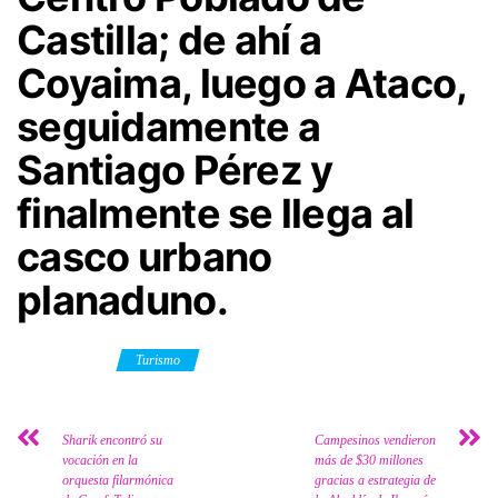
Castilla; de ahí a
Coyaima, luego a Ataco,
seguidamente a
Santiago Pérez y
finalmente se llega al
casco urbano
planaduno.
Category
Turismo
Sharik encontró su
Campesinos vendieron
vocación en la
más de $30 millones
orquesta filarmónica
gracias a estrategia de