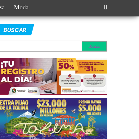
za
Moda
BUSCAR