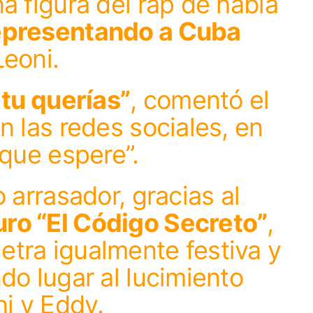
a figura del rap de habla
epresentando a Cuba
Leoni.
 tu querías”
, comentó el
n las redes sociales, en
 que espere”.
 arrasador, gracias al
ro “El Código Secreto”
,
tra igualmente festiva y
do lugar al lucimiento
ni y Eddy.