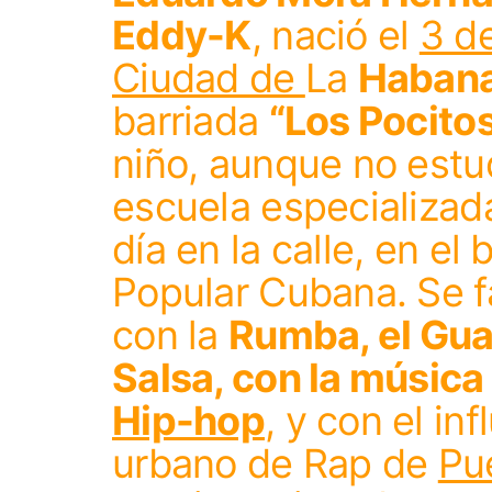
Eddy-K
, nació el
3 de
Ciudad de
La
Haban
barriada
“Los Pocito
niño, aunque no estu
escuela especializada
día en la calle, en el 
Popular Cubana. Se f
con la
Rumba, el Gua
Salsa, con la músic
Hip-hop
, y con el i
urbano de Rap de
Pu