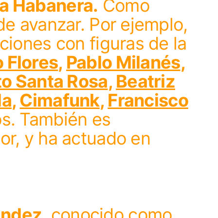
a Habanera.
Como
de avanzar. Por ejemplo,
ciones con figuras de la
 Flores
,
Pablo Milanés
,
to Santa Rosa
,
Beatriz
la
,
Cimafunk
,
Francisco
ros. También es
or, y ha actuado en
ández
, conocido como