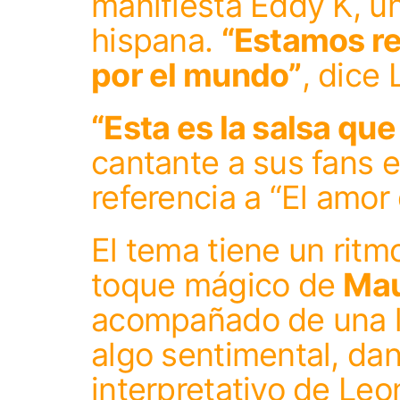
manifiesta Eddy K, un
hispana.
“Estamos r
por el mundo”
, dice 
“Esta es la salsa que
cantante a sus fans e
referencia a “El amor
El tema tiene un ritmo
toque mágico de
Mau
acompañado de una le
algo sentimental, dan
interpretativo de Leo