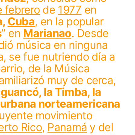
 febrero
de
1977
en
a,
Cuba
, en la popular
s
” en
Marianao
. Desde
dió música en ninguna
, se fue nutriendo día a
barrio, de la Música
amiliarizó muy de cerca,
guancó, la Timba, la
a urbana norteamericana
nfluyente movimiento
erto Rico
,
Panamá
y del