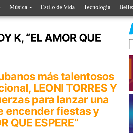
o
Música
Estilo de Vida
Tecnología
Belle
DY K, “EL AMOR QUE
 cubanos más talentosos
acional, LEONI TORRES Y
uerzas para lanzar una
 encender fiestas y
OR QUE ESPERE”