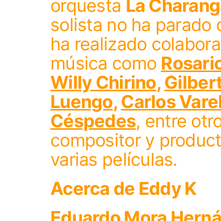
orquesta
La Charang
solista no ha parado 
ha realizado colabora
música como
Rosario
Willy Chirino
,
Gilber
Luengo
,
Carlos Vare
Céspedes
, entre ot
compositor y product
varias películas.
Acerca de
Eddy K
Eduardo Mora Hern