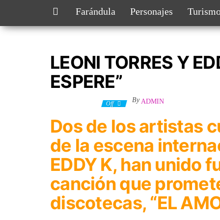
Farándula
Personajes
Turism
LEONI TORRES Y ED
ESPERE”
By
ADMIN
28 octubre, 2023
Off
Dos de los artistas
de la escena intern
EDDY K, han unido f
canción que promete
discotecas, “EL AM