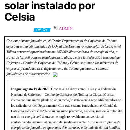
solar instalado por
Celsia
By
ADMIN
23 agosto, 2020
Off
Con este sistema fotovoltaico, el Comité Departamental de Cafeteros del Tolima
dejará de emitir 56 toneladas de CO
al año.
Este nuevo techo solar de Celsia en el
2
Tolima generará aproximadamente 147.000 kilovatios/hora de energía al año, a
través de los 300 paneles instalados.
Esta alianza entre la
Federación Nacional de
Cafeteros – Comité de Cafeteros del Tolima y Celsia, se
suma a las iniciativas de
empresas y entidades en el departamento del Tolima que buscan sistemas
fotovoltaicos de autogeneración.
Ibagué, agosto 19 de 2020
.
Gracias a la alianza entre Celsia y la Federación
Nacional de Cafeteros – Comité de Cafeteros del Tolima, la Ciudad Musical
cuenta con una nueva planta solar en techo, instalada en la sede administrativa de
los caficultores del Departamento. Con este sistema fotovoltaico, el Comité de
Cafeteros atenderá el 62% de su consumo promedio, es decir, más de la mitad del
uso de su energía será ahora con energía renovable no convencional,
contribuyendo, además, al cuidado del medio ambiente.
“Con nuestra planta de
energía solar fotovoltaica queremos demostrarles a las más de 61 mil familias