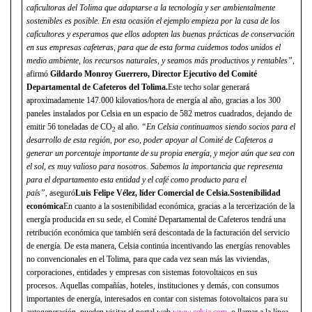
caficultoras del Tolima que adaptarse a la tecnología y ser ambientalmente
sostenibles es posible. En esta ocasión el ejemplo empieza por la casa de los
caficultores y esperamos que ellos adopten las buenas prácticas de conservación
en sus empresas cafeteras, para que de esta forma cuidemos todos unidos el
medio ambiente, los recursos naturales, y seamos más productivos y rentables”
,
afirmó
Gildardo Monroy Guerrero, Director Ejecutivo del Comité
Departamental de Cafeteros del Tolima.
Este techo solar generará
aproximadamente 147.000 kilovatios/hora de energía al año, gracias a los 300
paneles instalados por Celsia en un espacio de 582 metros cuadrados, dejando de
emitir 56 toneladas de CO
al año.
“En Celsia continuamos siendo socios para el
2
desarrollo de esta región, por eso, poder apoyar al Comité de Cafeteros a
generar un porcentaje importante de su propia energía, y mejor aún que sea con
el sol, es muy valioso para nosotros. Sabemos la importancia que representa
para el departamento esta entidad y el café como producto para el
país”,
aseguró
Luis Felipe Vélez, líder Comercial de Celsia.
Sostenibilidad
económica
En cuanto a la sostenibilidad económica, gracias a la tercerización de la
energía producida en su sede, el Comité Departamental de Cafeteros tendrá una
retribución económica que también será descontada de la facturación del servicio
de energía. De esta manera, Celsia continúa incentivando las energías renovables
no convencionales en el Tolima, para que cada vez sean más las viviendas,
corporaciones, entidades y empresas con sistemas fotovoltaicos en sus
procesos. Aquellas compañías, hoteles, instituciones y demás, con consumos
importantes de energía, interesados en contar con sistemas fotovoltaicos para su