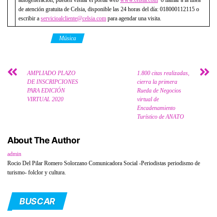
autogeneración, pueden visitar el portal web
www.celsia.com
o llamar a la línea
de atención gratuita de Celsia, disponible las 24 horas del día: 018000112115 o
escribir a
servicioalcliente@celsia.com
para agendar una visita.
Category
Música
AMPLIADO PLAZO
1.800 citas realizadas,
DE INSCRIPCIONES
cierra la primera
PARA EDICIÓN
Rueda de Negocios
VIRTUAL 2020
virtual de
Encadenamiento
Turístico de ANATO
About The Author
admin
Rocio Del Pilar Romero Solorzano Comunicadora Social -Periodistas periodismo de
turismo- folclor y cultura.
BUSCAR