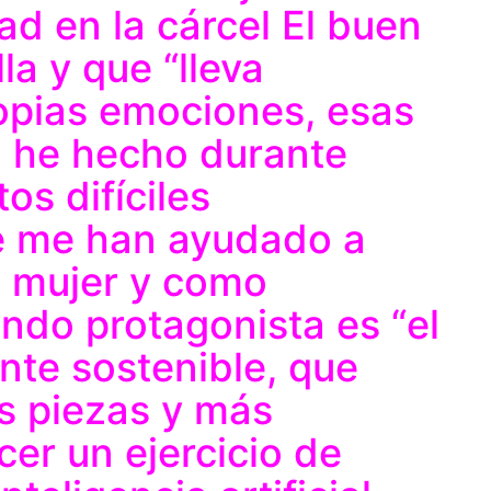
tad en la cárcel El buen
la y que “lleva
opias emociones, esas
o he hecho durante
s difíciles
e me han ayudado a
 mujer y como
undo protagonista es “el
te sostenible, que
s piezas y más
cer un ejercicio de