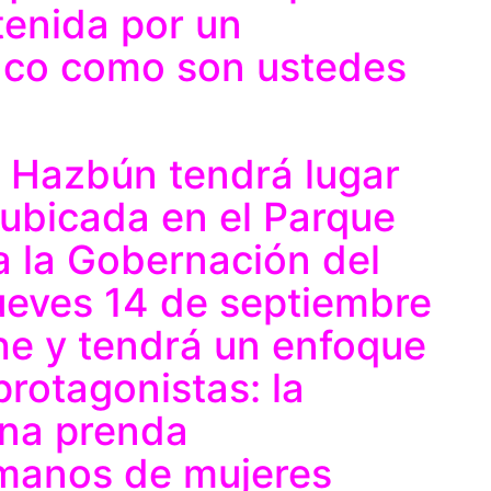
tenida por un
aco como son ustedes
y Hazbún tendrá lugar
 ubicada en el Parque
 a la Gobernación del
jueves 14 de septiembre
che y tendrá un enfoque
protagonistas: la
una prenda
manos de mujeres