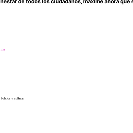
nestar de todos los ciudadanos, máxime ahora que e
illa
olclor y cultura.