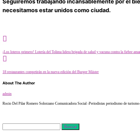
Seguiremos trabajando incansablemente por el bie
necesitamos estar unidos como ciudad.
Category
Farándula
¡Los loteros primero! Lotería del Tolima lidera brigada de salud y vacuna contra la fiebre amar
18 restaurantes competirán en la nueva edición del Burger Máster
About The Author
admin
Rocio Del Pilar Romero Solorzano Comunicadora Social -Periodistas periodismo de turismo- f
Buscar