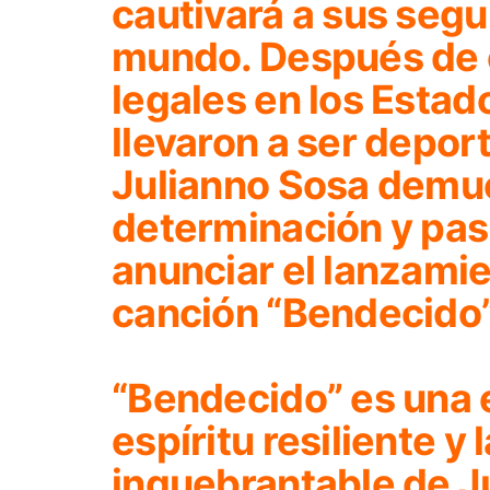
cautivará a sus segu
mundo. Después de 
legales en los Estad
llevaron a ser depor
Julianno Sosa demu
determinación y pasi
anunciar el lanzami
canción
“Bendecido
“Bendecido”
es una 
espíritu resiliente y 
inquebrantable de J