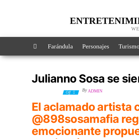
ENTRETENIMI
WE
Farándula
Personajes
Turism
Julianno Sosa se si
By
ADMIN
22 agosto, 2023
Off
El aclamado artista 
@898sosamafia
reg
emocionante propue