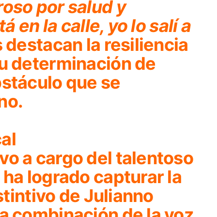
roso por salud y
á en la calle, yo lo salí a
s destacan la resiliencia
su determinación de
bstáculo que se
no.
al
vo a cargo del talentoso
 ha logrado capturar la
istintivo de Julianno
La combinación de la voz