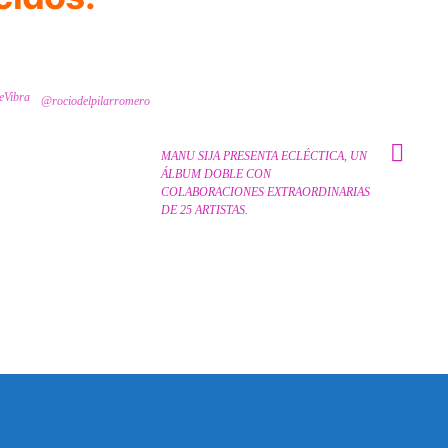
eVibra
@rociodelpilarromero
MANU SIJA PRESENTA ECLÉCTICA, UN
ÁLBUM DOBLE CON
COLABORACIONES EXTRAORDINARIAS
DE 25 ARTISTAS.
Todos los derechos reservados copyright © 2024 -
Entretenimiento Tolima