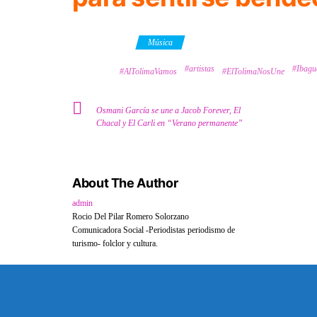
Category
Música
#artistas
#Ibagu
Tags
#AlTolimaVamos
#ElTolimaNosUne
Osmani García se une a Jacob Forever, El
Chacal y El Carli en “Verano permanente”
About The Author
admin
Rocio Del Pilar Romero Solorzano
Comunicadora Social -Periodistas periodismo de
turismo- folclor y cultura.