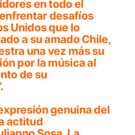
idores en todo el
enfrentar desafíos
os Unidos que lo
tado a su amado Chile,
estra una vez más su
ón por la música al
ento de su
”
.
expresión genuina del
la actitud
ulianno Sosa. La