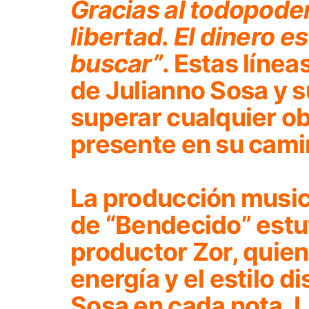
Gracias al todopode
libertad. El dinero est
buscar”
. Estas línea
de Julianno Sosa y 
superar cualquier o
presente en su cami
La producción music
de
“Bendecido”
estu
productor Zor, quien
energía y el estilo d
Sosa en cada nota. 