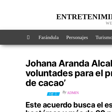
ENTRETENIMI
WE
Farándula
Personajes
Turism
Johana Aranda Alcal
voluntades para el p
de cacao’
By
ADMIN
8 abril, 2025
Off
Este acuerdo busca el e