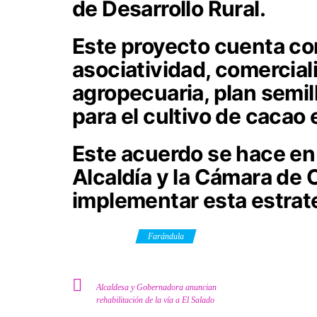
de Desarrollo Rural.
Este proyecto cuenta con
asociatividad, comercial
agropecuaria, plan semil
para el cultivo de cacao 
Este acuerdo se hace en 
Alcaldía y la Cámara de
implementar esta estrate
Category
Farándula
Alcaldesa y Gobernadora anuncian
rehabilitación de la vía a El Salado