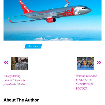
Category
Turismo
“A Spy Among
Noticias Velocidad
Friends” llega a la
FESTIVAL DE
pantalla de Film&Arts
MENORES EN
BOGOTÁ
About The Author