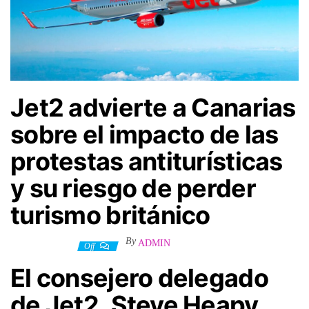
Jet2 advierte a Canarias
sobre el impacto de las
protestas antiturísticas
y su riesgo de perder
turismo británico
By
ADMIN
5 febrero, 2025
Off
El consejero delegado
de Jet2,
Steve Heapy
,