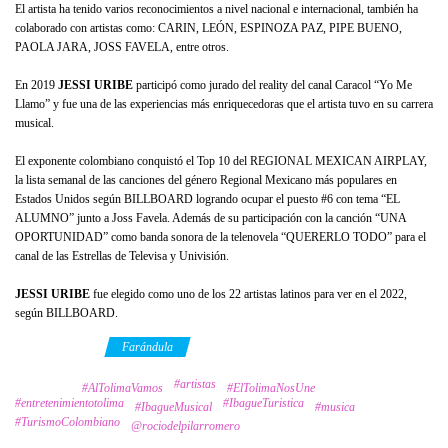
El artista ha tenido varios reconocimientos a nivel nacional e internacional, también ha
colaborado con artistas como: CARIN, LEÓN, ESPINOZA PAZ, PIPE BUENO,
PAOLA JARA, JOSS FAVELA, entre otros.
En 2019
JESSI URIBE
participó como jurado del reality del canal Caracol “Yo Me
Llamo” y fue una de las experiencias más enriquecedoras que el artista tuvo en su carrera
musical.
El exponente colombiano conquistó el Top 10 del REGIONAL MEXICAN AIRPLAY,
la lista semanal de las canciones del género Regional Mexicano más populares en
Estados Unidos según BILLBOARD logrando ocupar el puesto #6 con tema “EL
ALUMNO” junto a Joss Favela. Además de su participación con la canción “UNA
OPORTUNIDAD” como banda sonora de la telenovela “QUERERLO TODO” para el
canal de las Estrellas de Televisa y Univisión.
JESSI URIBE
fue elegido como uno de los 22 artistas latinos para ver en el 2022,
según BILLBOARD.
Category
Farándula
#artistas
Tags
#AlTolimaVamos
#ElTolimaNosUne
#entretenimientotolima
#IbagueTuristica
#IbagueMusical
#musica
#TurismoColombiano
@rociodelpilarromero