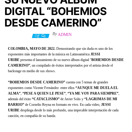
DIGITAL “BOHEMIOS
DESDE CAMERINO”
By
ADMIN
11 mayo, 2022
Off
COLOMBIA, MAYO DE 2022.
Demostrando que sin duda es uno de los
exponentes más importantes de la música en Latinoamérica
JESSI
URIBE
presenta el lanzamiento de su nuevo álbum digital “
BOHEMIOS DESDE
CAMERINO”
, un compilado de éxitos interpretados por el artista desde el
backstage en medio de sus shows.
“BOHEMIOS DESDE CAMERINO”
cuenta con 5 temas de grandes
exponentes como Vicente Fernández entre ellos
“AUNQUE ME DUELA EL
ALMA”
,
“PESE A QUIEN LE PESE”
,
“YA ME VOY PARA SIEMPRE”
,
además del éxito
“CATACLISMO”
de Javier Solis y
“LAGRIMAS DE MI
BARRIO”
de Cornelio Reyna en formato en vivo. En cada video,
JESSI
URIBE
despliega desde lo más profundo, una impecable interpretación de cada
canción, en compañía de su banda.