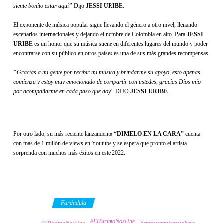
siente bonito estar aquí”
Dijo
JESSI URIBE
.
El exponente de música popular sigue llevando el género a otro nivel, llenando
escenarios internacionales y dejando el nombre de Colombia en alto. Para
JESSI
URIBE
es un honor que su música suene en diferentes lugares del mundo y poder
encontrarse con su público en otros países es una de sus más grandes recompensas.
“Gracias a mi gente por recibir mi música y brindarme su apoyo, esto apenas
comienza y estoy muy emocionado de compartir con ustedes, gracias Dios mío
por acompañarme en cada paso que doy”
DIJO
JESSI URIBE
.
Por otro lado, su más reciente lanzamiento
“DIMELO EN LA CARA”
cuenta
con más de 1 millón de views en Youtube y se espera que pronto el artista
sorprenda con muchos más éxitos en este 2022.
Category
Farándula
#ElTurimoNosUne
Tags
#ElTolimaNosUne
#entretenimientotolima