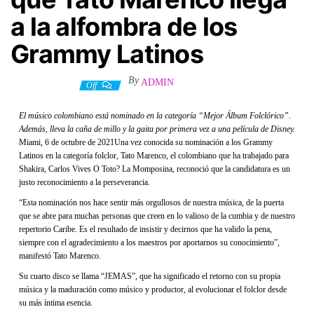
a la alfombra de los
Grammy Latinos
By
ADMIN
6 octubre, 2021
Off
El músico colombiano está nominado en la categoría “Mejor Álbum Folclórico”.
Además, lleva la caña de millo y la gaita por primera vez a una película de Disney.
Miami, 6 de octubre de 2021Una vez conocida su nominación a los Grammy
Latinos en la categoría folclor, Tato Marenco, el colombiano que ha trabajado para
Shakira, Carlos Vives O Toto? La Momposina, reconoció que la candidatura es un
justo reconocimiento a la perseverancia.
“Esta nominación nos hace sentir más orgullosos de nuestra música, de la puerta
que se abre para muchas personas que creen en lo valioso de la cumbia y de nuestro
repertorio Caribe. Es el resultado de insistir y decirnos que ha valido la pena,
siempre con el agradecimiento a los maestros por aportarnos su conocimiento”,
manifestó Tato Marenco.
Su cuarto disco se llama “JEMAS”, que ha significado el retorno con su propia
música y la maduración como músico y productor, al evolucionar el folclor desde
su más íntima esencia.