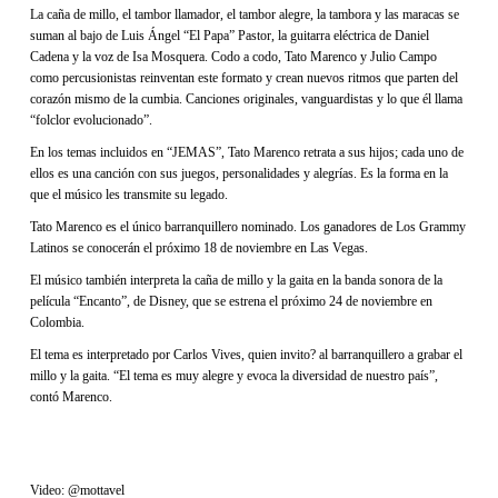
La caña de millo, el tambor llamador, el tambor alegre, la tambora y las maracas se
suman al bajo de Luis Ángel “El Papa” Pastor, la guitarra eléctrica de Daniel
Cadena y la voz de Isa Mosquera. Codo a codo, Tato Marenco y Julio Campo
como percusionistas reinventan este formato y crean nuevos ritmos que parten del
corazón mismo de la cumbia. Canciones originales, vanguardistas y lo que él llama
“folclor evolucionado”.
En los temas incluidos en “JEMAS”, Tato Marenco retrata a sus hijos; cada uno de
ellos es una canción con sus juegos, personalidades y alegrías. Es la forma en la
que el músico les transmite su legado.
Tato Marenco es el único barranquillero nominado. Los ganadores de Los Grammy
Latinos se conocerán el próximo 18 de noviembre en Las Vegas.
El músico también interpreta la caña de millo y la gaita en la banda sonora de la
película “Encanto”, de Disney, que se estrena el próximo 24 de noviembre en
Colombia.
El tema es interpretado por Carlos Vives, quien invito? al barranquillero a grabar el
millo y la gaita. “El tema es muy alegre y evoca la diversidad de nuestro país”,
contó Marenco.
Video: @mottavel