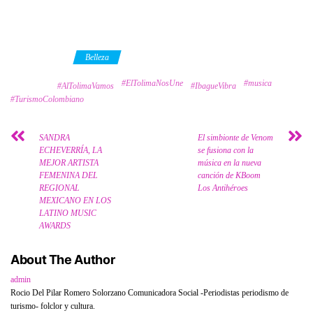
Category
Belleza
#ElTolimaNosUne
#musica
Tags
#AlTolimaVamos
#IbagueVibra
#TurismoColombiano
SANDRA
El simbionte de Venom
ECHEVERRÍA, LA
se fusiona con la
MEJOR ARTISTA
música en la nueva
FEMENINA DEL
canción de KBoom
REGIONAL
Los Antihéroes
MEXICANO EN LOS
LATINO MUSIC
AWARDS
About The Author
admin
Rocio Del Pilar Romero Solorzano Comunicadora Social -Periodistas periodismo de
turismo- folclor y cultura.