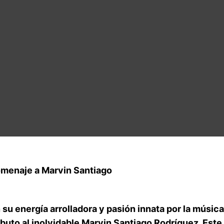
omenaje a Marvin Santiago
su energía arrolladora y pasión innata por la música
ibuto al inolvidable
Marvin Santiago Rodríguez
. Est