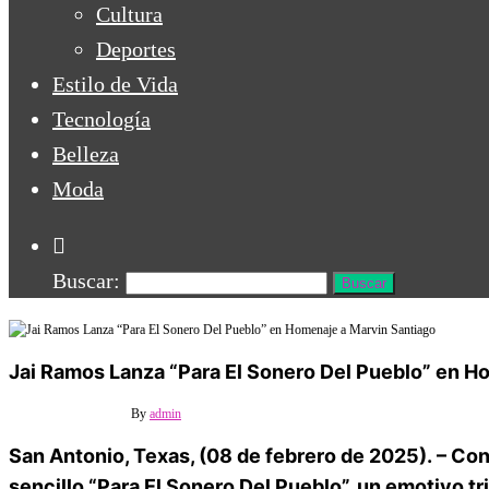
Cultura
Deportes
Estilo de Vida
Tecnología
Belleza
Moda
Buscar:
Jai Ramos Lanza “Para El Sonero Del Pueblo” en H
13 febrero, 2025
Off
By
admin
San Antonio, Texas, (08 de febrero de 2025).
– Con 
sencillo
“Para El Sonero Del Pueblo”
, un emotivo tr