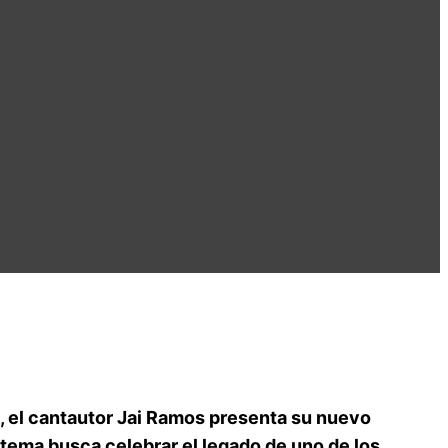
, el cantautor
Jai Ramos
presenta su nuevo
e tema busca celebrar el legado de uno de los