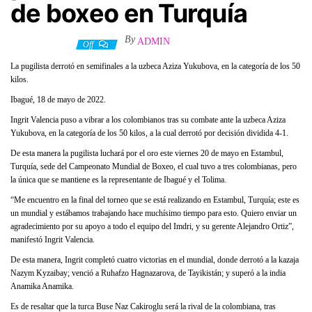
de boxeo en Turquía
By
ADMIN
19 mayo, 2022
Off
La pugilista derrotó en semifinales a la uzbeca Aziza Yukubova, en la categoría de los 50
kilos.
Ibagué, 18 de mayo de 2022.
Ingrit Valencia puso a vibrar a los colombianos tras su combate ante la uzbeca Aziza
Yukubova, en la categoría de los 50 kilos, a la cual derrotó por decisión dividida 4-1.
De esta manera la pugilista luchará por el oro este viernes 20 de mayo en Estambul,
Turquía, sede del Campeonato Mundial de Boxeo, el cual tuvo a tres colombianas, pero
la única que se mantiene es la representante de Ibagué y el Tolima.
“Me encuentro en la final del torneo que se está realizando en Estambul, Turquía; este es
un mundial y estábamos trabajando hace muchísimo tiempo para esto. Quiero enviar un
agradecimiento por su apoyo a todo el equipo del Imdri, y su gerente Alejandro Ortiz”,
manifestó Ingrit Valencia.
De esta manera, Ingrit completó cuatro victorias en el mundial, donde derrotó a la kazaja
Nazym Kyzaibay; venció a Ruhafzo Hagnazarova, de Tayikistán; y superó a la india
Anamika Anamika.
Es de resaltar que la turca Buse Naz Cakiroglu será la rival de la colombiana, tras