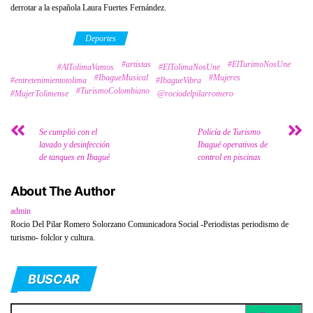
derrotar a la española Laura Fuertes Fernández.
Category
Deportes
#artistas
#ElTurimoNosUne
Tags
#AlTolimaVamos
#ElTolimaNosUne
#IbagueMusical
#Mujeres
#entretenimientotolima
#IbagueVibra
#TurismoColombiano
#MujerTolimense
@rociodelpilarromero
Se cumplió con el
Policía de Turismo
lavado y desinfección
Ibagué operativos de
de tanques en Ibagué
control en piscinas
About The Author
admin
Rocio Del Pilar Romero Solorzano Comunicadora Social -Periodistas periodismo de
turismo- folclor y cultura.
BUSCAR