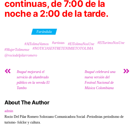
continuas, de 7:00 de la
noche a 2:00 de la tarde.
Category
Farándula
#artistas
#ElTurimoNosUne
Tags
#AlTolimaVamos
#ElTolimaNosUne
#NOTICIASENTRETENIMIETOTOLIMA
#MujerTolimense
@rociodelpilarromero
Ibagué mejorará el
Ibagué celebrará una
servicio de alumbrado
nueva versión del
público en la vereda El
Festival Nacional de
Tambo
Música Colombiana
About The Author
admin
Rocio Del Pilar Romero Solorzano Comunicadora Social -Periodistas periodismo de
turismo- folclor y cultura.