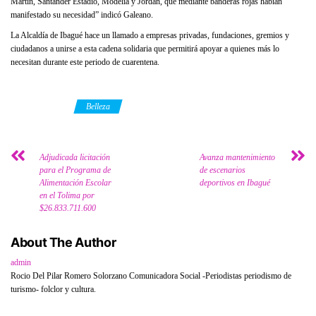
Martín, Santander Estadio, Modelia y Jordán, que mediante banderas rojas habían
manifestado su necesidad” indicó Galeano.
La Alcaldía de Ibagué hace un llamado a empresas privadas, fundaciones, gremios y
ciudadanos a unirse a esta cadena solidaria que permitirá apoyar a quienes más lo
necesitan durante este periodo de cuarentena.
Category
Belleza
Adjudicada licitación
Avanza mantenimiento
para el Programa de
de escenarios
Alimentación Escolar
deportivos en Ibagué
en el Tolima por
$26.833.711.600
About The Author
admin
Rocio Del Pilar Romero Solorzano Comunicadora Social -Periodistas periodismo de
turismo- folclor y cultura.