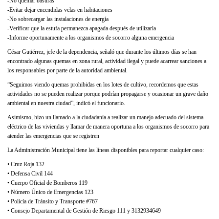
-No quemar basuras
-Evitar dejar encendidas velas en habitaciones
-No sobrecargar las instalaciones de energía
-Verificar que la estufa permanezca apagada después de utilizarla
-Informe oportunamente a los organismos de socorro alguna emergencia
César Gutiérrez, jefe de la dependencia, señaló que durante los últimos días se han
encontrado algunas quemas en zona rural, actividad ilegal y puede acarrear sanciones a
los responsables por parte de la autoridad ambiental.
“Seguimos viendo quemas prohibidas en los lotes de cultivo, recordemos que estas
actividades no se pueden realizar porque podrían propagarse y ocasionar un grave daño
ambiental en nuestra ciudad”, indicó el funcionario.
Asimismo, hizo un llamado a la ciudadanía a realizar un manejo adecuado del sistema
eléctrico de las viviendas y llamar de manera oportuna a los organismos de socorro para
atender las emergencias que se registren
La Administración Municipal tiene las líneas disponibles para reportar cualquier caso:
• Cruz Roja 132
• Defensa Civil 144
• Cuerpo Oficial de Bomberos 119
• Número Único de Emergencias 123
• Policía de Tránsito y Transporte #767
• Consejo Departamental de Gestión de Riesgo 111 y 3132934649