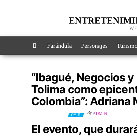
ENTRETENIMI
WE
Farándula
Personajes
Turism
“Ibagué, Negocios y
Tolima como epicent
Colombia”: Adriana 
By
ADMIN
28 septiembre, 2024
Off
El evento, que durará