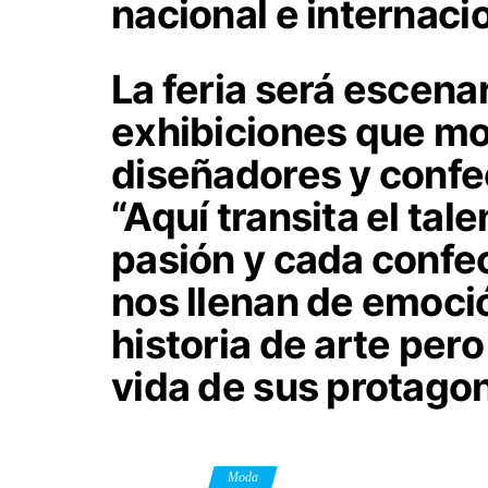
nacional e internaci
La feria será escena
exhibiciones que mos
diseñadores y confec
“Aquí transita el talen
pasión y cada confe
nos llenan de emoci
historia de arte pero
vida de sus protagon
Category
Moda