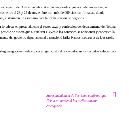
nes, a partir del 3 de noviembre. Así mismo, desde el jueves 5 de noviembre, se
cios, entre el 23 y 27 de noviembre, con más de 600 citas confirmadas, donde
al, instaurarán un escenario para la formalización de negocios.
fortalecer empresarialmente el sector textil y confección del departamento del Tolima,
or ello se espera que al finalizar el evento los contactos se relacionen y concreten la
iento del gobierno departamental”, mencionó Erika Ramos, secretaria de Desarrollo
.ibaguenegociosymoda.co, sin ningún costo. Allí encontrarán los distintos enlaces para
Superintendencia de Servicios confirma que
Celsia no aumentó las tarifas durante
emergencia.