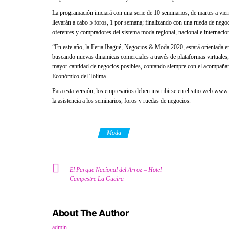
La programación iniciará con una serie de 10 seminarios, de martes a vier
llevarán a cabo 5 foros, 1 por semana; finalizando con una rueda de nego
oferentes y compradores del sistema moda regional, nacional e internacion
“En este año, la Feria Ibagué, Negocios & Moda 2020, estará orientada en 
buscando nuevas dinamicas comerciales a través de plataformas virtuales, p
mayor cantidad de negocios posibles, contando siempre con el acompañam
Económico del Tolima.
Para esta versión, los empresarios deben inscribirse en el sitio web www
la asistencia a los seminarios, foros y ruedas de negocios.
Category
Moda
El Parque Nacional del Arroz – Hotel
Campestre La Guaira
About The Author
admin