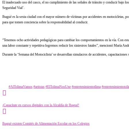
El inadecuado uso del casco, el no cumplimiento de las señales de tránsito y conducir bajo los
Seguridad Vial’.
Ibagué es la sexta ciudad con el mayor número de víctimas por accidentes en motocicletas, po
para que tomen conciencia sobre la responsabilidad al conducir.
“Tenemos ocho actividades pedagógicas para cambiar los comportamientos en la vía. Con estas
una labor constante y repetitiva logremos reducir los siniestros fatales”, mencionó María An
Durante la ‘Semana del Motociclista’ se desarrollan simulacros de accidentes, capacitaciones s
Category
Tecnología
Tags
#AlTolimaVamos
#artistas
#ElTolimaNosUne
#entretenimientotlima
#entretenimientotol
¡Capacítate en cursos digitales con la Alcaldía de Ibagué!
Ibaguè existen Comités de Alimentación Escolar en los Colegios