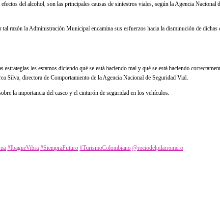
 efectos del alcohol, son las principales causas de siniestros viales, según la Agencia Nacional
r tal razón la Administración Municipal encamina sus esfuerzos hacia la disminución de dichas 
 estrategias les estamos diciendo qué se está haciendo mal y qué se está haciendo correctament
drea Silva, directora de Comportamiento de la Agencia Nacional de Seguridad Vial.
obre la importancia del casco y el cinturón de seguridad en los vehículos.
ima
#IbagueVibra
#SiempraFuturo
#TurismoColombiano
@rociodelpilarromero